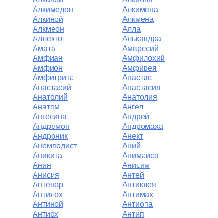
Алкимедон
Алкимена
Алкиной
Алкмена
Алкмеон
Алла
Аллекто
Алькандра
Амата
Амвросий
Амфиан
Амфилохий
Амфион
Амфирея
Амфитрита
Анастас
Анастасий
Анастасия
Анатолий
Анатолия
Анатом
Ангел
Ангелина
Андрей
Андремон
Андромаха
Андроник
Анект
Анемподист
Аний
Аникита
Анимаиса
Анин
Анисим
Анисия
Антей
Антенор
Антиклея
Антилох
Антимах
Антиной
Антиопа
Антиох
Антип