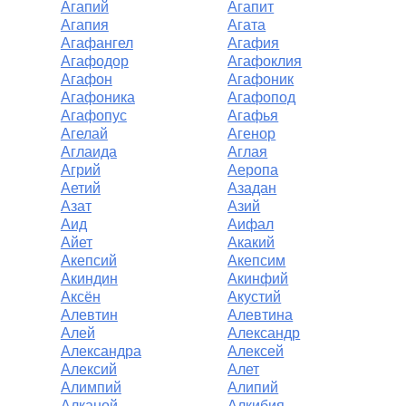
Агапий
Агапит
Агапия
Агата
Агафангел
Агафия
Агафодор
Агафоклия
Агафон
Агафоник
Агафоника
Агафопод
Агафопус
Агафья
Агелай
Агенор
Аглаида
Аглая
Агрий
Аеропа
Аетий
Азадан
Азат
Азий
Аид
Аифал
Айет
Акакий
Акепсий
Акепсим
Акиндин
Акинфий
Аксён
Акустий
Алевтин
Алевтина
Алей
Александр
Александра
Алексей
Алексий
Алет
Алимпий
Алипий
Алканой
Алкибия