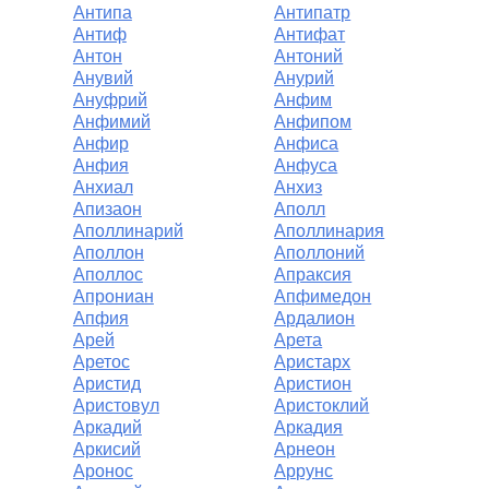
Антипа
Антипатр
Антиф
Антифат
Антон
Антоний
Анувий
Анурий
Ануфрий
Анфим
Анфимий
Анфипом
Анфир
Анфиса
Анфия
Анфуса
Анхиал
Анхиз
Апизаон
Аполл
Аполлинарий
Аполлинария
Аполлон
Аполлоний
Аполлос
Апраксия
Апрониан
Апфимедон
Апфия
Ардалион
Арей
Арета
Аретос
Аристарх
Аристид
Аристион
Аристовул
Аристоклий
Аркадий
Аркадия
Аркисий
Арнеон
Аронос
Аррунс