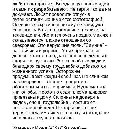
любят повторяться. Всегда ищут новые идеи
и сами их разрабатывают. Не терпят, когда им
докучают. Любят проводить отпуск в
путешествиях. Занимаются фотографией.
Одеваются скромно и никому не завидуют.
Успешно работают в медицине, технике, на
телевидении. Женятся очень поздно, у их жен
складываются плохие отношения со
свекровью. Это верующие люди. "Зимние" -
настойчивы и упрямы. У них прекрасные
деловые качества однако они вспыльчивы и
спорят по пустякам. Это способные люди и
благодаря своему трудолюбию добиваются
жизненного успеха. Осторожны,
продумывают каждый свой шаг. Не слишком
разговорчивы. "Летние", напротив,
общительны и гостеприимны. Нумизматы и
книголюбы. Неохотно ездят в командировки,
привязаны к дому. Склонны не доверять
людям, очень трудолюбивы достигают
поставленной цели. Не карьеристы, не
терпят, когда им диктуют сверху, и никогда не
исполняют глупых приказов.
Именины: Июня 6(19) (19 июня) —