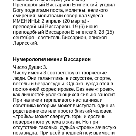
Преподобный Виссарион Египетский, угодил
Богу подвигами поста, молитвы, великого
смирения; молитвами совершал чудеса.
ИМЕНИНЫ: 2 апреля (20 марта) -
преподобный Виссарион. 19 (6) июня -
преподобный Виссарион Египетский. 28 (15)
сентября - святитель Виссарион, епископ
Ларисский.
Нумерология имени Виссарион
Число Души: 3.
Числу имени 3 соответствуют творческие
люди. Они талантливы в искусстве, спорте,
веселы и безрассудны. Однако нуждаются в
постоянной корректировке. Без нее «троек»,
как личностей увлекающихся сильно заносит.
При наличии терпеливого наставника и
советника которым может выступать один из
родственников или просто близкий человек,
«тройка» может свернуть горы и достичь
невероятного успеха в жизни. Но при
отсутствии таковых, судьба «троек» зачастую
незавидна. При всей внешней неуязвимости