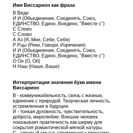
Имя Виссарион как фраза
В Веди
И И (Объединение, Соединять, Союз,
ЕДИНСТВО, Едино, Воедино, "Вместе с")
С Слово
С Слово
А Аз (Я, Мне, Себе, Себя)
Р Рцы (Реки, Говори, Изречения)
И И (Объединение, Соединять, Союз,
ЕДИНСТВО, Едино, Воедино, "Вместе с")
О Он (О, Об)
Н Наш (Наше, Ваше)
Интерпретация значения букв имени
Виссарион
В - коммуникабельность, связь с жизнью,
единение с природой. Творческая личность,
устремленная в будущее.
И - тонкая духовность, чувствительность,
доброта, миролюбие. Внешне человек
показывает практичность как ширму для
сокрытия романтической мягкой натуры.
С - здравый смысл, стремление к прочному