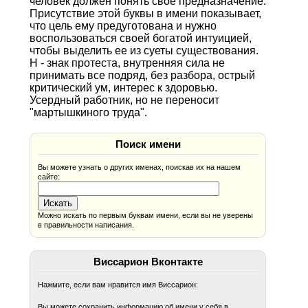
человек должен понять свое предназначение.
Присутствие этой буквы в имени показывает,
что цель ему предуготована и нужно
воспользоваться своей богатой интуицией,
чтобы выделить ее из суеты существования.
Н - знак протеста, внутренняя сила не
принимать все подряд, без разбора, острый
критический ум, интерес к здоровью.
Усердный работник, но не переносит
"мартышкиного труда".
Поиск имени
Вы можете узнать о других именах, поискав их на нашем
сайте:
Можно искать по первым буквам имени, если вы не уверены
в правильности написания.
Виссарион Вконтакте
Нажмите, если вам нравится имя Виссарион:
Вы можете сохранить информацию об имени у себя в