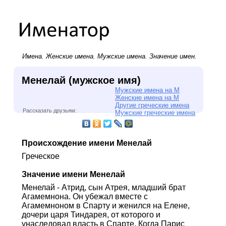
Имена.
Женские имена
.
Мужские имена
. Значение имен.
Менелай (мужское имя)
Мужские имена на М
Женские имена на М
Другие греческие имена
Рассказать друзьям:
Мужские греческие имена
Происхождение имени Менелай
Греческое
Значение имени Менелай
Менелай - Атрид, сын Атрея, младший брат
Агамемнона. Он убежал вместе с
Агамемноном в Спарту и женился на Елене,
дочери царя Тиндарея, от которого и
унаследовал власть в Спарте. Когда Парис