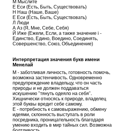
М Мыслите
Е Еси (Есть, Быть, Существовать)
Н Наш (Наше, Ваше)
Е Еси (Есть, Быть, Существовать)
Л Люди
А Аз (Я, Мне, Себе, Себя)
Й Иже (Ежели, Если, а также значение i -
Единство, Едино, Воедино, Соединять,
Совершенство, Союз, Объединение)
Интерпретация значения букв имени
Менелай
М - заботливая личность, готовность помочь,
возможна застенчивость. Одновременно
предупреждение владельцу, что он часть
природы и не должен поддаваться
искушению "тянуть одеяло на себя".
Хищнически относясь к природе, владелец
этой буквы вредит себе самому.
Е - потребность к самовыражению, обмену
идеями, склонность выступать в роли
посредника, проницательность благодаря
умению входить в мир тайных сил. Возможна
болтливость.