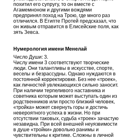
похитил его супругу, то он вместе с
Агамемноном и другими вождями
предпринял поход на Трою, где много раз
отличился. В Египте Протей предсказал, что
он живым отправится в Елисейские поля, как
зять Зевса.
Нумерология имени Менелай
Число Души: 3.
Числу имени 3 соответствуют творческие
люди. Они талантливы в искусстве, спорте,
веселы и безрассудны. Однако нуждаются в
постоянной корректировке. Без нее «троек»,
как личностей увлекающихся сильно заносит.
При наличии терпеливого наставника и
советника которым может выступать один из
родственников или просто близкий человек,
«тройка» может свернуть горы и достичь
невероятного успеха в жизни. Но при
отсутствии таковых, судьба «троек» зачастую
незавидна. При всей внешней неуязвимости
в душе «тройки» довольно ранимы и
чувствительны к критике. Сложны в личной