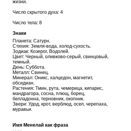
жизни.
Число скрытого духа: 4
Число тела: 8
Знаки
Планета: Сатурн.
Стихия: Земля-вода, холод-сухость.
Зодиак: Козерог, Водолей.
Цвет: Черный, оливково-серый, свинцовый,
темный.
День: Суббота.
Металл: Свинец.
Минерал: Оникс, халцедон, магнетит,
обсидиан.
Растения: Тмин, рута, чемерица, кипарис,
мандрагора, сосна, плющ, борец,
белладонна, терновник, окопник.
Звери: Удод, крот, верблюд, осел, черепаха,
муравьи.
Имя Менелай как фраза