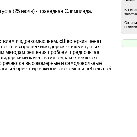
Вы може
уста (25 июля) - праведная Олимпиада.
заметка
Оставьт
Олимпи
ствием и здравомыслием. «Шестерки» ценят
стность и хорошее имя дороже сиюминутных
ным методам решения проблем, предпочитая
 лидерскими качествами, однако являются
стречаются высокомерные и самодовольные
лавный ориентир в жизни это семья и небольшой
.