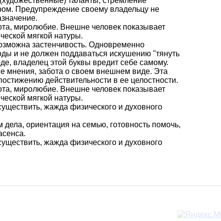
е (художественные) таланты, стремление
ром. Предупреждение своему владельцу не
азначение.
рота, миролюбие. Внешне человек показывает
ческой мягкой натуры.
 возможна застенчивость. Одновременно
оды и не должен поддаваться искушению "тянуть
де, владелец этой буквы вредит себе самому.
е мнения, забота о своем внешнем виде. Эта
постижению действительности в ее целостности.
рота, миролюбие. Внешне человек показывает
ческой мягкой натуры.
осуществить, жажда физического и духовного
дела, ориентация на семью, готовность помочь,
асенса.
осуществить, жажда физического и духовного