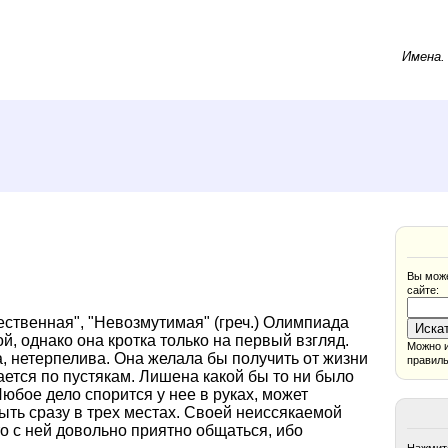
Имена
Вы може
сайте:
ственная", "Невозмутимая" (греч.) Олимпиада
, однако она кротка только на первый взгляд.
Можно и
, нетерпелива. Она желала бы получить от жизни
правиль
жается по пустякам. Лишена какой бы то ни было
Любое дело спорится у нее в руках, может
ыть сразу в трех местах. Своей неиссякаемой
о с ней довольно приятно общаться, ибо
Нажмите