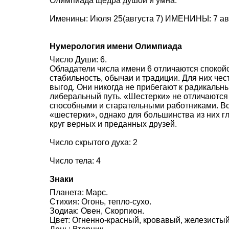
Олимпиада щедра душой и умна.
Именины: Июля 25(августа 7) ИМЕНИНЫ: 7 авг
Нумерология имени Олимпиада
Число Души: 6.
Обладатели числа имени 6 отличаются спокой
стабильность, обычаи и традиции. Для них че
выгод. Они никогда не прибегают к радикаль
либеральный путь. «Шестерки» не отличаются
способными и старательными работниками. В
«шестерки», однако для большинства из них г
круг верных и преданных друзей.
Число скрытого духа: 2
Число тела: 4
Знаки
Планета: Марс.
Стихия: Огонь, тепло-сухо.
Зодиак: Овен, Скорпион.
Цвет: Огненно-красный, кровавый, железистый