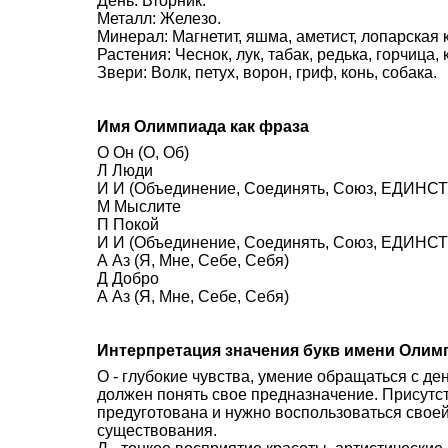
День: Вторник.
Металл: Железо.
Минерал: Магнетит, яшма, аметист, лопарская 
Растения: Чеснок, лук, табак, редька, горчица,
Звери: Волк, петух, ворон, гриф, конь, собака.
Имя Олимпиада как фраза
О Он (О, Об)
Л Люди
И И (Объединение, Соединять, Союз, ЕДИНСТВ
М Мыслите
П Покой
И И (Объединение, Соединять, Союз, ЕДИНСТВ
А Аз (Я, Мне, Себе, Себя)
Д Добро
А Аз (Я, Мне, Себе, Себя)
Интерпретация значения букв имени Олим
О - глубокие чувства, умение обращаться с де
должен понять свое предназначение. Присутст
предуготована и нужно воспользоваться своей
существования.