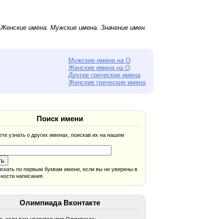
.
Женские имена
.
Мужские имена
. Значение имен.
Мужские имена на О
Женские имена на О
Другие греческие имена
Женские греческие имена
Поиск имени
те узнать о других именах, поискав их на нашем
скать по первым буквам имени, если вы не уверены в
ности написания.
Олимпиада Вконтакте
, если вам нравится имя Олимпиада: