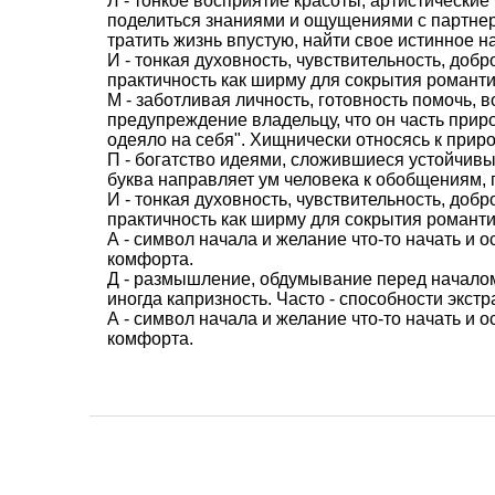
Л - тонкое восприятие красоты, артистически
поделиться знаниями и ощущениями с партне
тратить жизнь впустую, найти свое истинное н
И - тонкая духовность, чувствительность, доб
практичность как ширму для сокрытия романти
М - заботливая личность, готовность помочь,
предупреждение владельцу, что он часть прир
одеяло на себя". Хищнически относясь к приро
П - богатство идеями, сложившиеся устойчивы
буква направляет ум человека к обобщениям, 
И - тонкая духовность, чувствительность, доб
практичность как ширму для сокрытия романти
А - символ начала и желание что-то начать и 
комфорта.
Д - размышление, обдумывание перед началом 
иногда капризность. Часто - способности экстр
А - символ начала и желание что-то начать и 
комфорта.