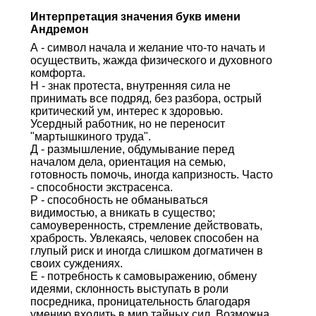
Интерпретация значения букв имени
Андремон
А - символ начала и желание что-то начать и
осуществить, жажда физического и духовного
комфорта.
Н - знак протеста, внутренняя сила не
принимать все подряд, без разбора, острый
критический ум, интерес к здоровью.
Усердный работник, но не переносит
"мартышкиного труда".
Д - размышление, обдумывание перед
началом дела, ориентация на семью,
готовность помочь, иногда капризность. Часто
- способности экстрасенса.
Р - способность не обманываться
видимостью, а вникать в существо;
самоуверенность, стремление действовать,
храбрость. Увлекаясь, человек способен на
глупый риск и иногда слишком догматичен в
своих суждениях.
Е - потребность к самовыражению, обмену
идеями, склонность выступать в роли
посредника, проницательность благодаря
умению входить в мир тайных сил. Возможна