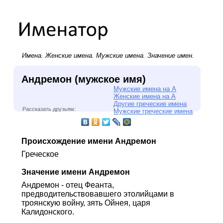
Имена.
Женские имена
.
Мужские имена
. Значение имен.
Андремон (мужское имя)
Мужские имена на А
Женские имена на А
Другие греческие имена
Рассказать друзьям:
Мужские греческие имена
Происхождение имени Андремон
Греческое
Значение имени Андремон
Андремон - отец Феанта,
предводительствовавшего этолийцами в
троянскую войну, зять Ойнея, царя
Калидонского.