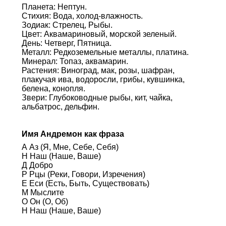
Планета: Нептун.
Стихия: Вода, холод-влажность.
Зодиак: Стрелец, Рыбы.
Цвет: Аквамариновый, морской зеленый.
День: Четверг, Пятница.
Металл: Редкоземельные металлы, платина.
Минерал: Топаз, аквамарин.
Растения: Виноград, мак, розы, шафран,
плакучая ива, водоросли, грибы, кувшинка,
белена, конопля.
Звери: Глубоководные рыбы, кит, чайка,
альбатрос, дельфин.
Имя Андремон как фраза
А Аз (Я, Мне, Себе, Себя)
Н Наш (Наше, Ваше)
Д Добро
Р Рцы (Реки, Говори, Изречения)
Е Еси (Есть, Быть, Существовать)
М Мыслите
О Он (О, Об)
Н Наш (Наше, Ваше)