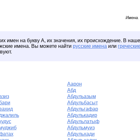
Имена
их имен на букву А, их значения, их происхождение. В наше
ужские имена. Вы можете найти
русские имена
или
гречески
твуют.
Аарон
Абд
азиз
Абдульазым
бари
Абдульбасыт
вахид
Абдульгафар
джалиль
Абдулькадир
кудус
Абдульлатыф
муджиб
Абдульмуиз
фатах
Абдульхади