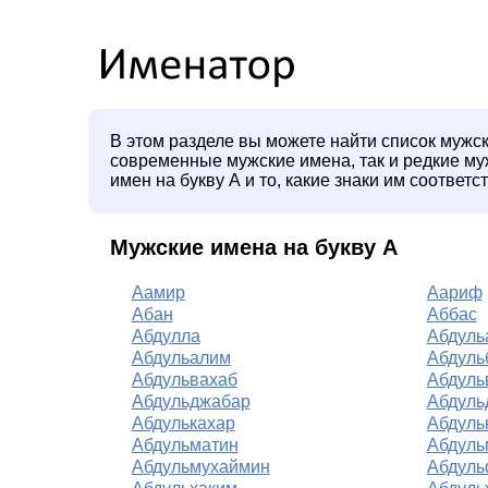
В этом разделе вы можете найти список мужск
современные мужские имена, так и редкие м
имен на букву А и то, какие знаки им соответс
Мужские имена на букву А
Аамир
Аариф
Абан
Аббас
Абдулла
Абдуль
Абдульалим
Абдуль
Абдульвахаб
Абдуль
Абдульджабар
Абдуль
Абдулькахар
Абдуль
Абдульматин
Абдуль
Абдульмухаймин
Абдуль