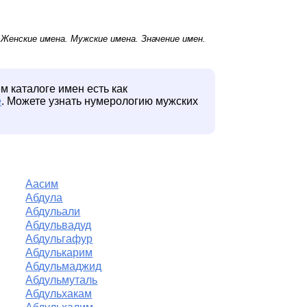
.
Женские имена
.
Мужские имена
. Значение имен.
м каталоге имен есть как
е
. Можете узнать нумерологию мужских
Аасим
Абдула
Абдульали
Абдульвадуд
Абдульгафур
Абдулькарим
Абдульмаджид
Абдульмуталь
Абдульхакам