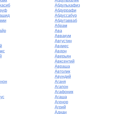
хакк
Абдульхалик
хасиб
Абдульхафиз
ауф
Абдуррафи
ашид
Абдуссабур
ами
Абдутавваб
Абрам
айр
Ава
Аввакум
Августин
й
Авдиес
кс
Авдон
й
Аверьян
Авксентий
Авраша
Автолик
Авундий
нон
Аганя
Агапон
н
Агафоник
ус
Агаша
Агенор
Агрий
Аднан