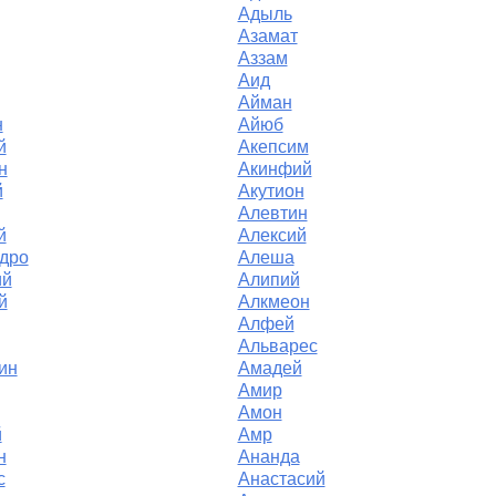
Адыль
Азамат
Аззам
Аид
Айман
н
Айюб
й
Акепсим
н
Акинфий
й
Акутион
Алевтин
й
Алексий
дро
Алеша
ий
Алипий
й
Алкмеон
Алфей
Альварес
ин
Амадей
Амир
Амон
й
Амр
н
Ананда
с
Анастасий