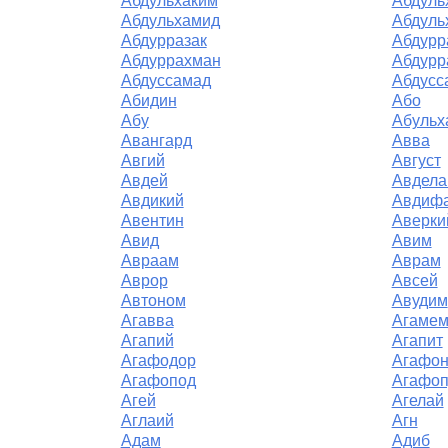
Абдульхаким
Абдуль
Абдульхамид
Абдуль
Абдурразак
Абдурр
Абдуррахман
Абдурр
Абдуссамад
Абдусс
Абидин
Або
Абу
Абульх
Авангард
Авва
Авгий
Август
Авдей
Авдела
Авдикий
Авдифа
Авентин
Аверки
Авид
Авим
Авраам
Аврам
Аврор
Авсей
Автоном
Авудим
Агавва
Агамем
Агапий
Агапит
Агафодор
Агафо
Агафопод
Агафоп
Агей
Агелай
Аглаий
Агн
Адам
Адиб