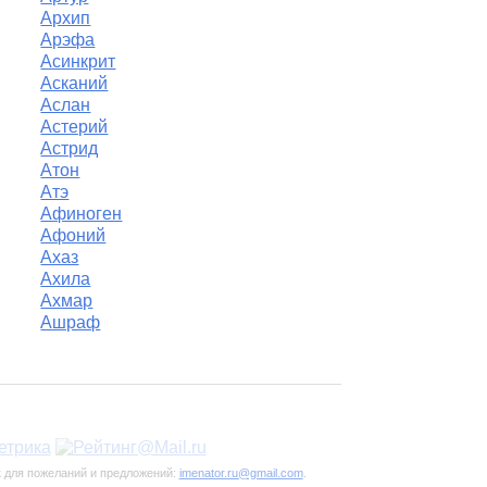
Архип
Арэфа
Асинкрит
Асканий
Аслан
Астерий
Астрид
Атон
Атэ
Афиноген
Афоний
Ахаз
Ахила
Ахмар
Ашраф
к для пожеланий и предложений:
imenator.ru@gmail.com
.