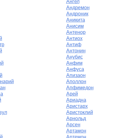
Ангел
Андремон
Андроник
Аникита
Анисим
Антенор
й
Антиох
тр
Антиф
й
Антонин
Анубис
ий
Анфим
Анфуса
й
Апизаон
нарий
Аполлон
ан
Апфимедон
на
Арей
й
Ариадна
Аристарх
вул
Аристоклий
Арнольд
Арсен
Артамон
й
Артемон