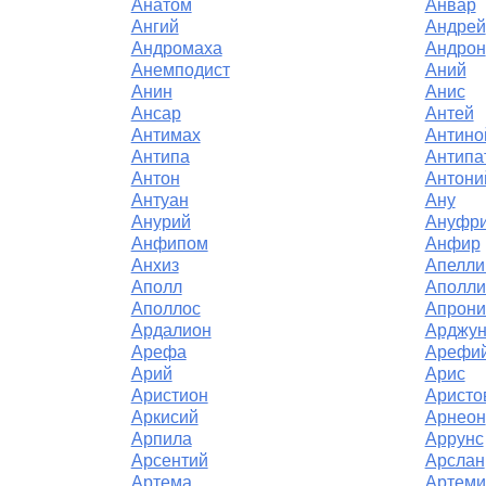
Анатом
Анвар
Ангий
Андрей
Андромаха
Андрон
Анемподист
Аний
Анин
Анис
Ансар
Антей
Антимах
Антино
Антипа
Антипа
Антон
Антони
Антуан
Ану
Анурий
Ануфр
Анфипом
Анфир
Анхиз
Апелли
Аполл
Аполли
Аполлос
Апрони
Ардалион
Арджу
Арефа
Арефи
Арий
Арис
Аристион
Аристо
Аркисий
Арнеон
Арпила
Аррунс
Арсентий
Арслан
Артема
Артеми