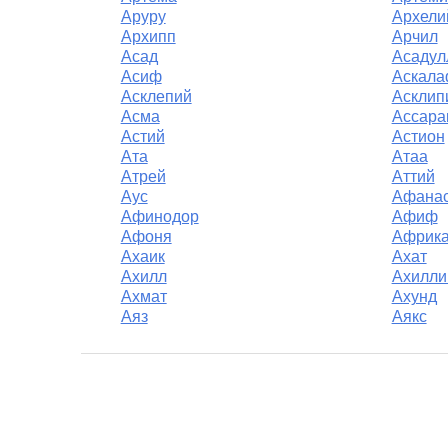
Аруру
Архели
Архипп
Арчил
Асад
Асадул
Асиф
Аскал
Асклепий
Асклип
Асма
Ассара
Астий
Астион
Ата
Атаа
Атрей
Аттий
Аус
Афана
Афинодор
Афиф
Афоня
Африк
Ахаик
Ахат
Ахилл
Ахилли
Ахмат
Ахунд
Аяз
Аякс