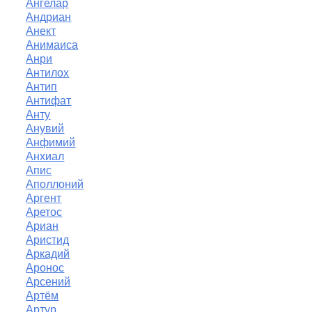
Ангелар
Андриан
Анект
Анимаиса
Анри
Антилох
Антип
Антифат
Анту
Анувий
Анфимий
Анхиал
Апис
Аполлоний
Аргент
Аретос
Ариан
Аристид
Аркадий
Аронос
Арсений
Артём
Артур