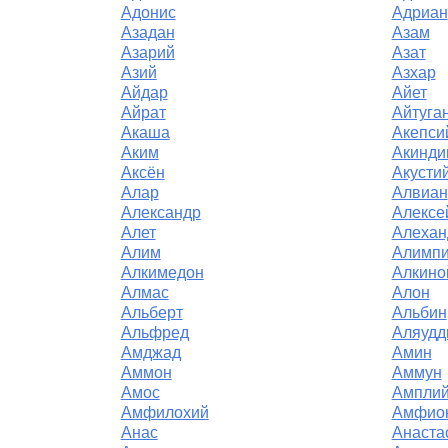
Адонис
Адриан
Азадан
Азам
Азарий
Азат
Азий
Азхар
Айдар
Айет
Айрат
Айтуга
Акаша
Акепси
Аким
Акинди
Аксён
Акусти
Алар
Алвиан
Александр
Алексе
Алет
Алехан
Алим
Алимп
Алкимедон
Алкино
Алмас
Алон
Альберт
Альбин
Альфред
Аляудд
Амджад
Амин
Аммон
Аммун
Амос
Ампли
Амфилохий
Амфио
Анас
Анаста