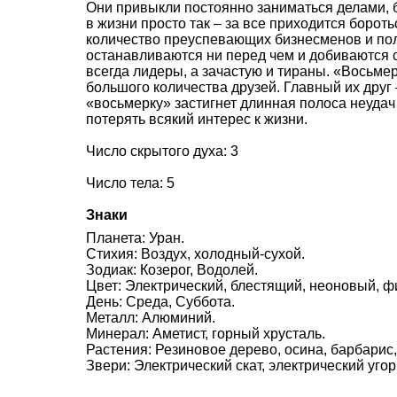
Они привыкли постоянно заниматься делами, б
в жизни просто так – за все приходится боро
количество преуспевающих бизнесменов и пол
останавливаются ни перед чем и добиваются 
всегда лидеры, а зачастую и тираны. «Восьмер
большого количества друзей. Главный их друг 
«восьмерку» застигнет длинная полоса неудач
потерять всякий интерес к жизни.
Число скрытого духа: 3
Число тела: 5
Знаки
Планета: Уран.
Стихия: Воздух, холодный-сухой.
Зодиак: Козерог, Водолей.
Цвет: Электрический, блестящий, неоновый, ф
День: Среда, Суббота.
Металл: Алюминий.
Минерал: Аметист, горный хрусталь.
Растения: Резиновое дерево, осина, барбарис,
Звери: Электрический скат, электрический угор