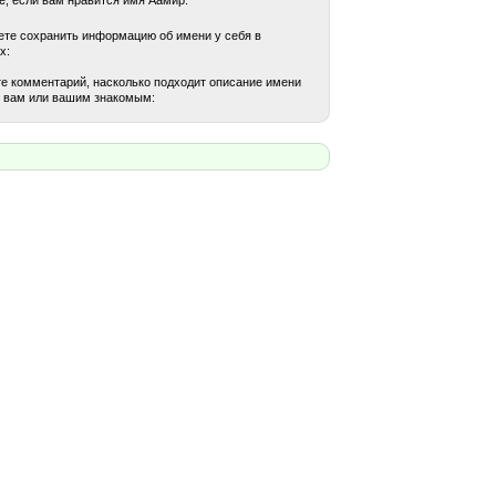
те сохранить информацию об имени у себя в
х:
е комментарий, насколько подходит описание имени
 вам или вашим знакомым: