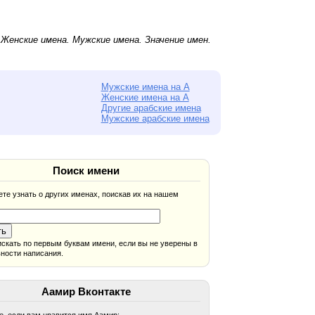
.
Женские имена
.
Мужские имена
. Значение имен.
Мужские имена на А
Женские имена на А
Другие арабские имена
Мужские арабские имена
Поиск имени
те узнать о других именах, поискав их на нашем
скать по первым буквам имени, если вы не уверены в
ности написания.
Аамир Вконтакте
, если вам нравится имя Аамир: