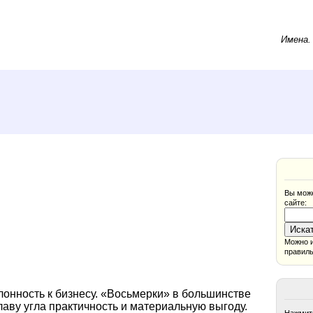
Имена
Вы може
сайте:
Можно и
правиль
лонность к бизнесу. «Восьмерки» в большинстве
лаву угла практичность и материальную выгоду.
Нажмите