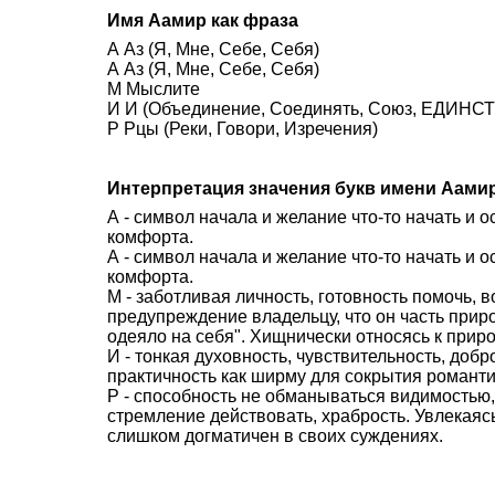
Имя Аамир как фраза
А Аз (Я, Мне, Себе, Себя)
А Аз (Я, Мне, Себе, Себя)
М Мыслите
И И (Объединение, Соединять, Союз, ЕДИНСТВ
Р Рцы (Реки, Говори, Изречения)
Интерпретация значения букв имени Аами
А - символ начала и желание что-то начать и 
комфорта.
А - символ начала и желание что-то начать и 
комфорта.
М - заботливая личность, готовность помочь,
предупреждение владельцу, что он часть прир
одеяло на себя". Хищнически относясь к приро
И - тонкая духовность, чувствительность, доб
практичность как ширму для сокрытия романти
Р - способность не обманываться видимостью,
стремление действовать, храбрость. Увлекаясь
слишком догматичен в своих суждениях.