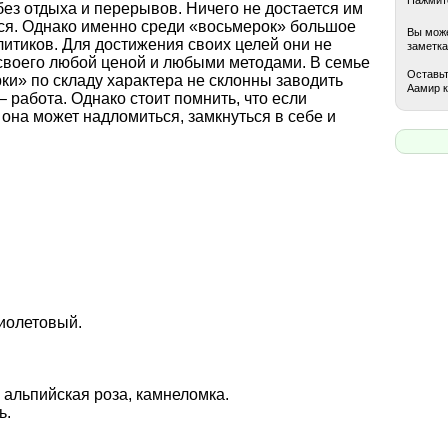
ез отдыха и перерывов. Ничего не достается им
ться. Однако именно среди «восьмерок» большое
Вы може
итиков. Для достижения своих целей они не
заметка
своего любой ценой и любыми методами. В семье
Оставьт
ки» по складу характера не склонны заводить
Аамир к
– работа. Однако стоит помнить, что если
 она может надломиться, замкнуться в себе и
иолетовый.
 альпийская роза, камнеломка.
ь.