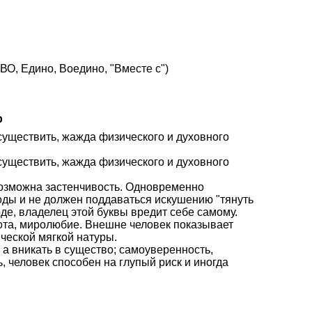
О, Едино, Воедино, "Вместе с")
р
осуществить, жажда физического и духовного
осуществить, жажда физического и духовного
 возможна застенчивость. Одновременно
оды и не должен поддаваться искушению "тянуть
де, владелец этой буквы вредит себе самому.
рота, миролюбие. Внешне человек показывает
ческой мягкой натуры.
 а вникать в существо; самоуверенность,
, человек способен на глупый риск и иногда