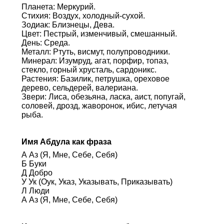
Планета: Меркурий.
Стихия: Воздух, холодный-сухой.
Зодиак: Близнецы, Дева.
Цвет: Пестрый, изменчивый, смешанный.
День: Среда.
Металл: Ртуть, висмут, полупроводники.
Минерал: Изумруд, агат, порфир, топаз,
стекло, горный хрусталь, сардоникс.
Растения: Базилик, петрушка, ореховое
дерево, сельдерей, валериана.
Звери: Лиса, обезьяна, ласка, аист, попугай,
соловей, дрозд, жаворонок, ибис, летучая
рыба.
Имя Абдула как фраза
А Аз (Я, Мне, Себе, Себя)
Б Буки
Д Добро
У Ук (Оук, Указ, Указывать, Приказывать)
Л Люди
А Аз (Я, Мне, Себе, Себя)