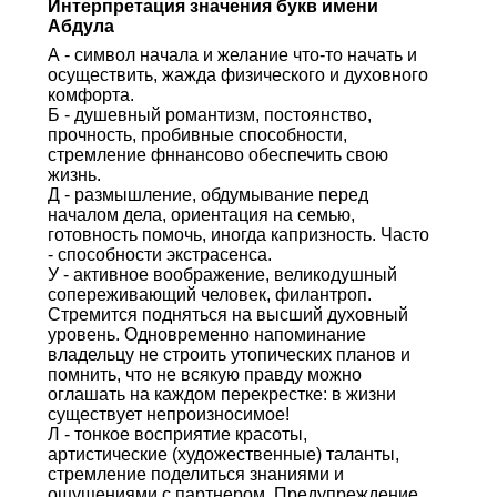
Интерпретация значения букв имени
Абдула
А - символ начала и желание что-то начать и
осуществить, жажда физического и духовного
комфорта.
Б - душевный романтизм, постоянство,
прочность, пробивные способности,
стремление фннансово обеспечить свою
жизнь.
Д - размышление, обдумывание перед
началом дела, ориентация на семью,
готовность помочь, иногда капризность. Часто
- способности экстрасенса.
У - активное воображение, великодушный
сопереживающий человек, филантроп.
Стремится подняться на высший духовный
уровень. Одновременно напоминание
владельцу не строить утопических планов и
помнить, что не всякую правду можно
оглашать на каждом перекрестке: в жизни
существует непроизносимое!
Л - тонкое восприятие красоты,
артистические (художественные) таланты,
стремление поделиться знаниями и
ощущениями с партнером. Предупреждение