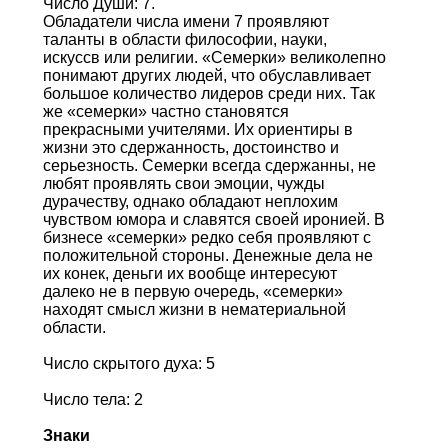
Число Души: 7.
Обладатели числа имени 7 проявляют
таланты в области философии, науки,
искуссв или религии. «Семерки» великолепно
понимают других людей, что обуславливает
большое количество лидеров среди них. Так
же «семерки» частно становятся
прекрасными учителями. Их ориентиры в
жизни это сдержанность, достоинство и
серьезность. Семерки всегда сдержанны, не
любят проявлять свои эмоции, чужды
дурачеству, однако обладают неплохим
чувством юмора и славятся своей иронией. В
бизнесе «семерки» редко себя проявляют с
положительной стороны. Денежные дела не
их конек, деньги их вообще интересуют
далеко не в первую очередь, «семерки»
находят смысл жизни в нематериальной
области.
Число скрытого духа: 5
Число тела: 2
Знаки