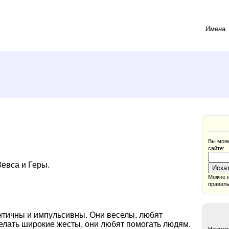
Имена
Вы може
сайте:
Зевса и Геры.
Можно и
правиль
нтичны и импульсивны. Они веселы, любят
лать широкие жесты, они любят помогать людям.
Нажмите