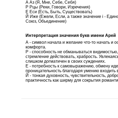
А Аз (Я, Мне, Себе, Себя)
Р Рцы (Реки, Говори, Изречения)
Е Еси (Есть, Быть, Существовать)
Й Иже (Ежели, Если, а также значение i - Еди
Союз, Объединение)
Интерпретация значения букв имени Арей
А - символ начала и желание что-то начать и 
комфорта.
Р - способность не обманываться видимостью,
стремление действовать, храбрость. Увлекаясь
слишком догматичен в своих суждениях.
Е - потребность к самовыражению, обмену иде
проницательность благодаря умению входить в
Й - тонкая духовность, чувствительность, доб
практичность как ширму для сокрытия романти