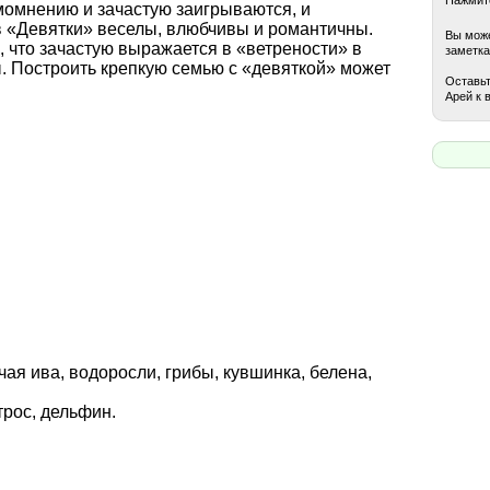
омнению и зачастую заигрываются, и
 «Девятки» веселы, влюбчивы и романтичны.
Вы може
, что зачастую выражается в «ветрености» в
заметка
. Построить крепкую семью с «девяткой» может
Оставьт
Арей к 
чая ива, водоросли, грибы, кувшинка, белена,
трос, дельфин.