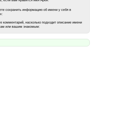
те сохранить информацию об имени у себя в
х:
е комментарий, насколько подходит описание имени
вам или вашим знакомым: