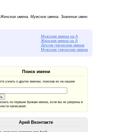
.
Женские имена
.
Мужские имена
. Значение имен.
Мужские имена на А
Женские имена на А
Другие греческие имена
Мужские греческие имена
Поиск имени
те узнать о других именах, поискав их на нашем
скать по первым буквам имени, если вы не уверены в
ности написания.
Арей Вконтакте
, если вам нравится имя Арей: