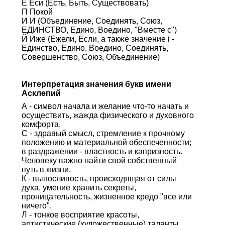
Е Еси (Есть, Быть, Существовать)
П Покой
И И (Объединение, Соединять, Союз,
ЕДИНСТВО, Едино, Воедино, "Вместе с")
Й Иже (Ежели, Если, а также значение i -
Единство, Едино, Воедино, Соединять,
Совершенство, Союз, Объединение)
Интерпретация значения букв имени
Асклепий
А - символ начала и желание что-то начать и
осуществить, жажда физического и духовного
комфорта.
С - здравый смысл, стремление к прочному
положению и материальной обеспеченности;
в раздражении - властность и капризность.
Человеку важно найти свой собственный
путь в жизни.
К - выносливость, происходящая от силы
духа, умение хранить секреты,
проницательность, жизненное кредо "все или
ничего".
Л - тонкое восприятие красоты,
артистические (художественные) таланты,