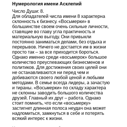
Нумерология имени Асклепий
Число Души: 8.
Для обладателей числа имени 8 характерна
склонность к бизнесу. «Восьмерки» в
большинстве своем очень сильные личности,
ставящие во главу угла практичность и
материальную выгоду. Они привыкли
постоянно заниматься делами, без отдыха и
перерывов. Ничего не достается им в жизни
просто так – за все приходится бороться.
Однако именно среди «восьмерок» большое
количество преуспевающих бизнесменов и
политиков. Для достижения своих целей они
не останавливаются ни перед чем и
добиваются своего любой ценой и любыми
методами. В семье всегда лидеры, а зачастую
и тираны. «Восьмерки» по складу характера
не склонны заводить большого количества
друзей. Главный их друг – работа. Однако
стоит помнить, что если «восьмерку»
застигнет длинная полоса неудач она может
надломиться, замкнуться в себе и потерять
всякий интерес к жизни.