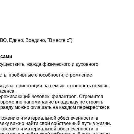
О, Едино, Воедино, "Вместе с")
ссами
осуществить, жажда физического и духовного
сть, пробивные способности, стремление
дела, ориентация на семью, готовность помочь,
асенса.
переживающий человек, филантроп. Стремится
овременно напоминание владельцу не строить
правду можно оглашать на каждом перекрестке: в
оложению и материальной обеспеченности; в
веку важно найти свой собственный путь в жизни.
оложению и материальной обеспеченности; в