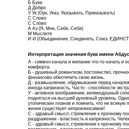
Б Буки
Д Добро
У Ук (Оук, Указ, Указывать, Приказывать)
С Слово
С Слово
А Аз (Я, Мне, Себе, Себя)
М Мыслите
И И (Объединение, Соединять, Союз, ЕДИНСТВ
Интерпретация значения букв имени Абду
А - символ начала и желание что-то начать и 
комфорта.
Б - душевный романтизм, постоянство, прочно
фннансово обеспечить свою жизнь.
Д - размышление, обдумывание перед началом 
иногда капризность. Часто - способности экстр
У - активное воображение, великодушный со
подняться на высший духовный уровень. Одн
утопических планов и помнить, что не всякую 
жизни существует непроизносимое!
С - здравый смысл, стремление к прочному п
раздражении - властность и капризность. Чело
С - здравый смысл, стремление к прочному п