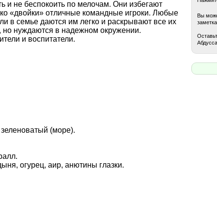
ь и не беспокоить по мелочам. Они избегают
ако «двойки» отличные командные игроки. Любые
Вы може
ли в семье даются им легко и раскрывают все их
заметка
 но нуждаются в надежном окружении.
Оставьт
ители и воспитатели.
Абдусса
 зеленоватый (море).
ралл.
дыня, огурец, аир, анютины глазки.