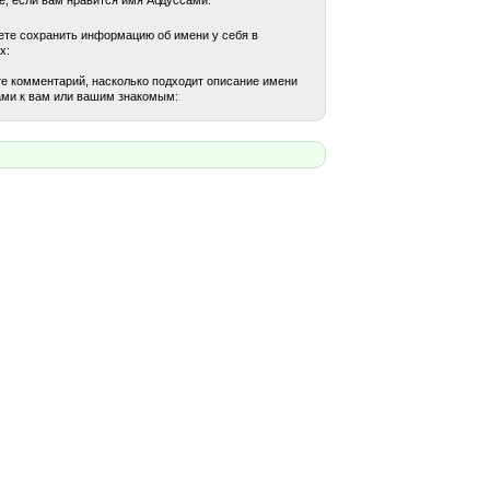
те сохранить информацию об имени у себя в
х:
е комментарий, насколько подходит описание имени
ми к вам или вашим знакомым: