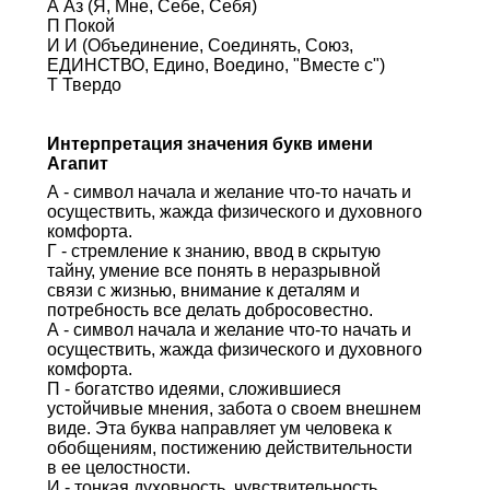
А Аз (Я, Мне, Себе, Себя)
П Покой
И И (Объединение, Соединять, Союз,
ЕДИНСТВО, Едино, Воедино, "Вместе с")
Т Твердо
Интерпретация значения букв имени
Агапит
А - символ начала и желание что-то начать и
осуществить, жажда физического и духовного
комфорта.
Г - стремление к знанию, ввод в скрытую
тайну, умение все понять в неразрывной
связи с жизнью, внимание к деталям и
потребность все делать добросовестно.
А - символ начала и желание что-то начать и
осуществить, жажда физического и духовного
комфорта.
П - богатство идеями, сложившиеся
устойчивые мнения, забота о своем внешнем
виде. Эта буква направляет ум человека к
обобщениям, постижению действительности
в ее целостности.
И - тонкая духовность, чувствительность,