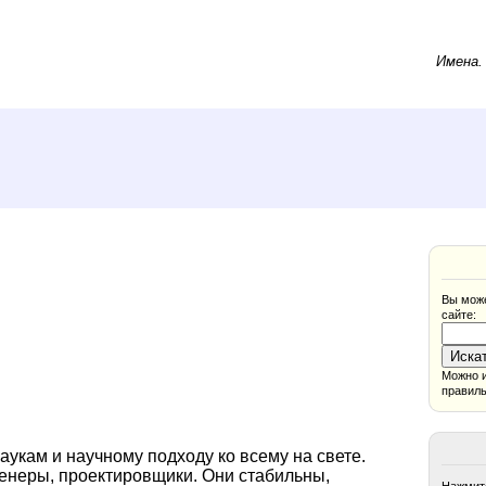
Имена
Вы може
сайте:
Можно и
правиль
аукам и научному подходу ко всему на свете.
енеры, проектировщики. Они стабильны,
Нажмите