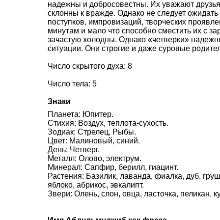
надежны и добросовестны. Их уважают друзья 
склонны к вражде. Однако не следует ожидать
поступков, импровизаций, творческих проявле
минутам и мало что способно сместить их с за
зачастую холодны. Однако «четверки» надежн
ситуации. Они строгие и даже суровые родите
Число скрытого духа: 8
Число тела: 5
Знаки
Планета: Юпитер.
Стихия: Воздух, теплота-сухость.
Зодиак: Стрелец, Рыбы.
Цвет: Малиновый, синий.
День: Четверг.
Металл: Олово, электрум.
Минерал: Сапфир, берилл, гиацинт.
Растения: Базилик, лаванда, фиалка, дуб, груш
яблоко, абрикос, эвкалипт.
Звери: Олень, слон, овца, ласточка, пеликан, 