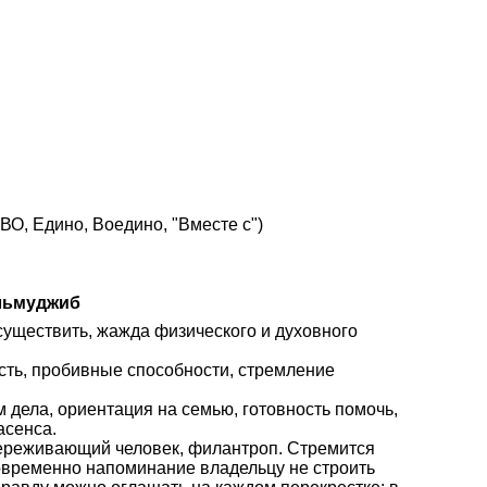
О, Едино, Воедино, "Вместе с")
льмуджиб
осуществить, жажда физического и духовного
сть, пробивные способности, стремление
дела, ориентация на семью, готовность помочь,
асенса.
переживающий человек, филантроп. Стремится
овременно напоминание владельцу не строить