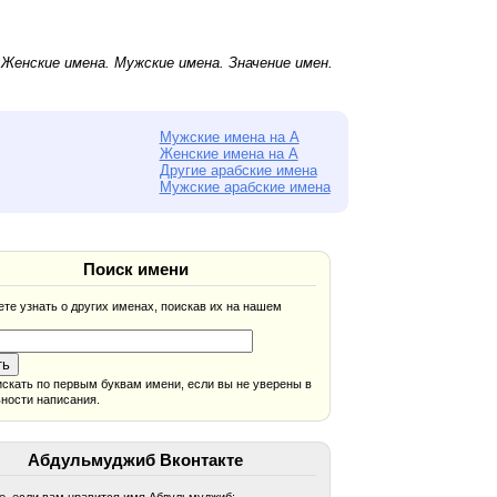
.
Женские имена
.
Мужские имена
. Значение имен.
Мужские имена на А
Женские имена на А
Другие арабские имена
Мужские арабские имена
Поиск имени
те узнать о других именах, поискав их на нашем
скать по первым буквам имени, если вы не уверены в
ности написания.
Абдульмуджиб Вконтакте
, если вам нравится имя Абдульмуджиб: