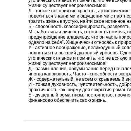
утопических планов и помнить, что не всякую 
жизни существует непроизносимое!
Л - тонкое восприятие красоты, артистически
поделиться знаниями и ощущениями с партне
тратить жизнь впустую, найти свое истинное н
Ь - способность классифицировать, разделять,
М - заботливая личность, готовность помочь,
предупреждение владельцу, что он часть прир
одеяло на себя". Хищнически относясь к приро
У - активное воображение, великодушный со
подняться на высший духовный уровень. Одн
утопических планов и помнить, что не всякую 
жизни существует непроизносимое!
Д - размышление, обдумывание перед началом 
иногда капризность. Часто - способности экстр
Ж - содержательный, не всем открываемый вну
И - тонкая духовность, чувствительность, доб
практичность как ширму для сокрытия романти
Б - душевный романтизм, постоянство, прочно
фннансово обеспечить свою жизнь.