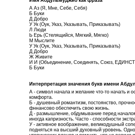
Имя Абдульмуджиб как фраза
А Аз (Я, Мне, Себе, Себя)
Б Буки
Д Добро
У Ук (Оук, Указ, Указывать, Приказывать)
Л Люди
Ь Ерь (Стелящийся, Мягкий, Мягко)
М Мыслите
У Ук (Оук, Указ, Указывать, Приказывать)
Д Добро
Ж Живите
И И (Объединение, Соединять, Союз, ЕДИНСТВ
Б Буки
Интерпретация значения букв имени Абду
А - символ начала и желание что-то начать и 
комфорта.
Б - душевный романтизм, постоянство, прочно
фннансово обеспечить свою жизнь.
Д - размышление, обдумывание перед началом 
иногда капризность. Часто - способности экстр
У - активное воображение, великодушный со
подняться на высший духовный уровень. Одн