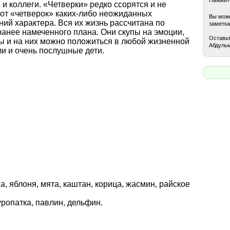
и коллеги. «Четверки» редко ссорятся и не
 от «четверок» каких-либо неожиданных
Вы може
ний характера. Вся их жизнь рассчитана по
заметка
ранее намеченного плана. Они скупы на эмоции,
Оставьт
ы и на них можно положиться в любой жизненной
Абдульм
ли и очень послушные дети.
а, яблоня, мята, каштан, корица, жасмин, райское
куропатка, павлин, дельфин.