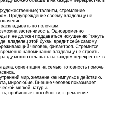
правду можно оглашать на каждом перекрестке: в
е (художественные) таланты, стремление
ром. Предупреждение своему владельцу не
азначение.
 раскладывать по полочкам.
 возможна застенчивость. Одновременно
оды и не должен поддаваться искушению "тянуть
де, владелец этой буквы вредит себе самому.
переживающий человек, филантроп. Стремится
овременно напоминание владельцу не строить
правду можно оглашать на каждом перекрестке: в
дела, ориентация на семью, готовность помочь,
асенса.
тренний мир, желание как импульс к действию.
рота, миролюбие. Внешне человек показывает
ческой мягкой натуры.
сть, пробивные способности, стремление