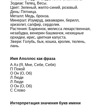
Зодиак: Телец, Весы.
Цвет: Зеленый, желто-синий, розовый.
День: Пятница.
Металл: Медь, бронза.
Минерал: Изумруд, аквамарин, берилл,
хризолит, сапфир, сердолик.
Растения: Барвинок, мелисса лекарственная,
незабудка, венерин башмачок, нехищные
орхидеи, ирис, цветная капуста.
Звери: Голубь, бык, кошка, кролик, тюлень,
лань.
Имя Аполлос как фраза
А Аз (Я, Мне, Себе, Себя)
П Покой
О Он (О, Об)
Л Люди
Л Люди
О Он (О, Об)
С Слово
Интерпретация значения букв имени