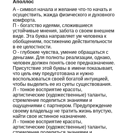
Аполлос
А - символ начала и желание что-то начать и
осуществить, жажда физического и духовного
комфорта.
П - богатство идеями, сложившиеся
устойчивые мнения, забота о своем внешнем
виде. Эта буква направляет ум человека к
обобщениям, постижению действительности
в ее целостности.
О - глубокие чувства, умение обращаться с
деньгами. Для полноты реализации, однако,
человек должен понять свое предназначение.
Присутствие этой буквы в имени показывает,
что цель ему предуготована и нужно
воспользоваться своей богатой интуицией,
чтобы выделить ее из суеты существования.
Л - тонкое восприятие красоты,
артистические (художественные) таланты,
стремление поделиться знаниями и
ощущениями с партнером. Предупреждение
своему владельцу не тратить жизнь впустую,
найти свое истинное назначение.
Л - тонкое восприятие красоты,
артистические (художественные) таланты,
стремление поделиться знаниями и