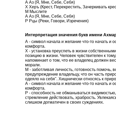
А Аз (Я, Мне, Себе, Себя)
Х Херъ (Крест, Перекрестить, Зачеркивать кре
М Мыслите
А Аз (Я, Мне, Себе, Себя)
Р Рцы (Реки, Говори, Изречения)
Интерпретация значения букв имени Ахма
А - символ начала и желание что-то начать и 
комфорта.
Х - установка преуспеть в жизни собственным
позицию в жизни. Человек чувствителен к тому,
напоминает о том, что ее владелец должен вес
морали.
М - заботливая личность, готовность помочь,
предупреждение владельцу, что он часть прир
одеяло на себя". Хищнически относясь к приро
А - символ начала и желание что-то начать и 
комфорта.
Р - способность не обманываться видимостью,
стремление действовать, храбрость. Увлекаясь
слишком догматичен в своих суждениях.