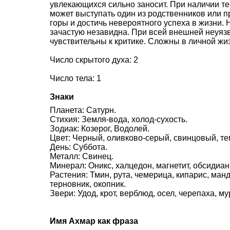
увлекающихся сильно заносит. При наличии те
может выступать один из родственников или п
горы и достичь невероятного успеха в жизни. 
зачастую незавидна. При всей внешней неуяз
чувствительны к критике. Сложны в личной жи
Число скрытого духа: 2
Число тела: 1
Знаки
Планета: Сатурн.
Стихия: Земля-вода, холод-сухость.
Зодиак: Козерог, Водолей.
Цвет: Черный, оливково-серый, свинцовый, т
День: Суббота.
Металл: Свинец.
Минерал: Оникс, халцедон, магнетит, обсидиан
Растения: Тмин, рута, чемерица, кипарис, ман
терновник, окопник.
Звери: Удод, крот, верблюд, осел, черепаха, му
Имя Ахмар как фраза