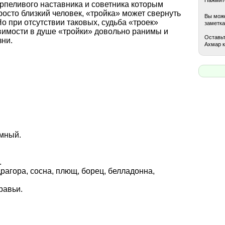
рпеливого наставника и советника которым
росто близкий человек, «тройка» может свернуть
Вы може
Но при отсутствии таковых, судьба «троек»
заметка
вимости в душе «тройки» довольно ранимы и
Оставьт
зни.
Ахмар к
емный.
.
драгора, сосна, плющ, борец, белладонна,
равьи.