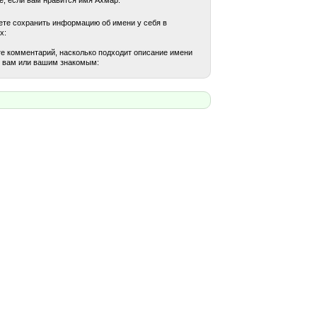
те сохранить информацию об имени у себя в
х:
е комментарий, насколько подходит описание имени
 вам или вашим знакомым: