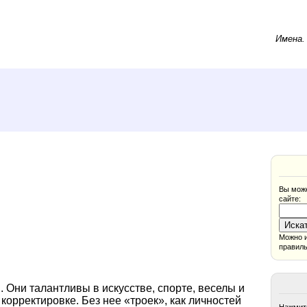
Имена
Вы може
сайте:
Можно и
правиль
 Они талантливы в искусстве, спорте, веселы и
корректировке. Без нее «троек», как личностей
Нажмите