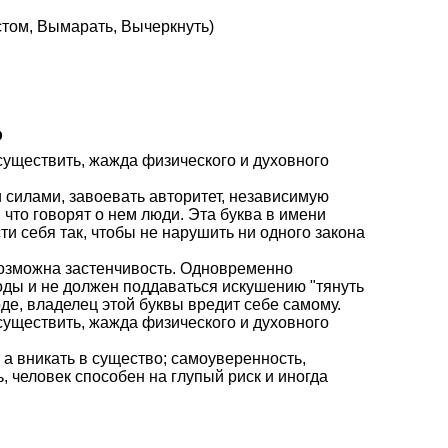
стом, Вымарать, Вычеркнуть)
р
осуществить, жажда физического и духовного
и силами, завоевать авторитет, независимую
 что говорят о нем люди. Эта буква в имени
ти себя так, чтобы не нарушить ни одного закона
 возможна застенчивость. Одновременно
оды и не должен поддаваться искушению "тянуть
де, владелец этой буквы вредит себе самому.
осуществить, жажда физического и духовного
 а вникать в существо; самоуверенность,
, человек способен на глупый риск и иногда