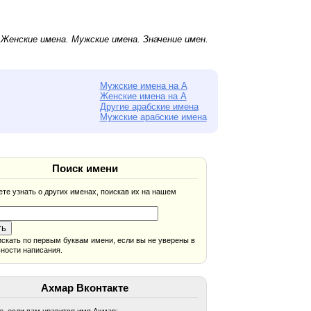
.
Женские имена
.
Мужские имена
. Значение имен.
Мужские имена на А
Женские имена на А
Другие арабские имена
Мужские арабские имена
Поиск имени
те узнать о других именах, поискав их на нашем
скать по первым буквам имени, если вы не уверены в
ности написания.
Ахмар Вконтакте
, если вам нравится имя Ахмар: