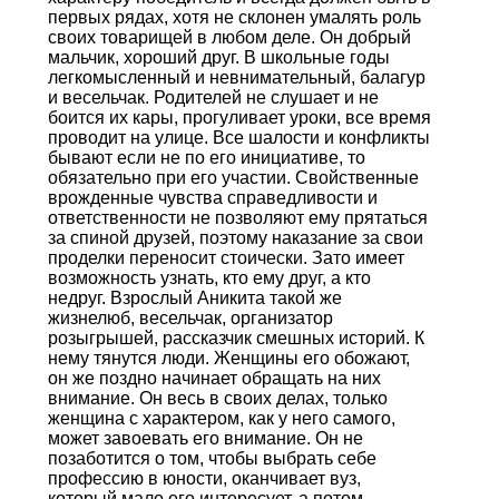
первых рядах, хотя не склонен умалять роль
своих товарищей в любом деле. Он добрый
мальчик, хороший друг. В школьные годы
легкомысленный и невнимательный, балагур
и весельчак. Родителей не слушает и не
боится их кары, прогуливает уроки, все время
проводит на улице. Все шалости и конфликты
бывают если не по его инициативе, то
обязательно при его участии. Свойственные
врожденные чувства справедливости и
ответственности не позволяют ему прятаться
за спиной друзей, поэтому наказание за свои
проделки переносит стоически. Зато имеет
возможность узнать, кто ему друг, а кто
недруг. Взрослый Аникита такой же
жизнелюб, весельчак, организатор
розыгрышей, рассказчик смешных историй. К
нему тянутся люди. Женщины его обожают,
он же поздно начинает обращать на них
внимание. Он весь в своих делах, только
женщина с характером, как у него самого,
может завоевать его внимание. Он не
позаботится о том, чтобы выбрать себе
профессию в юности, оканчивает вуз,
который мало его интересует, а потом