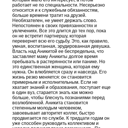
работает не по специальности. Несерьезно
относится и к служебным обязанностям,
больше времени тратит на друзей.
Необязателен, не умеет держать слово.
Непостоянен в своих привязанностях и
увлечениях. Все это длится до тех пор, пока
он не встретит партнершу, которая
перевернет всю его судьбу. Это, как правило,
умная, воспитанная, эрудированная девушка.
Власть над Аникитой ее беспредельна, что
заставляет маму Аникиты долгое время
пребывать в растерянности или панике. Но
это единственная женщина, которая ему
нужна. Он влюбляется сразу и навсегда. Его
жизнь резко меняется: он становится
примерным и исполнительным. Если не
хватает знаний и образования, поступает еще
в один вуз, старается знать как можно
больше, чтобы блеснуть познаниями перед
возлюбленной. Аникита становится
степенным молодым человеком,
завоевывает авторитет коллег, быстро
продвигается по службе. К тридцати годам он
уже способен руководить коллективом и