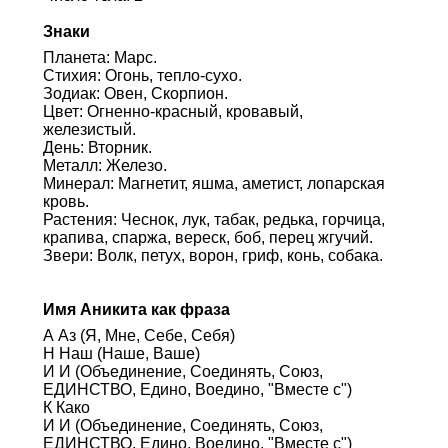
Знаки
Планета: Марс.
Стихия: Огонь, тепло-сухо.
Зодиак: Овен, Скорпион.
Цвет: Огненно-красный, кровавый,
железистый.
День: Вторник.
Металл: Железо.
Минерал: Магнетит, яшма, аметист, лопарская
кровь.
Растения: Чеснок, лук, табак, редька, горчица,
крапива, спаржа, вереск, боб, перец жгучий.
Звери: Волк, петух, ворон, гриф, конь, собака.
Имя Аникита как фраза
А Аз (Я, Мне, Себе, Себя)
Н Наш (Наше, Ваше)
И И (Объединение, Соединять, Союз,
ЕДИНСТВО, Едино, Воедино, "Вместе с")
К Како
И И (Объединение, Соединять, Союз,
ЕДИНСТВО, Едино, Воедино, "Вместе с")