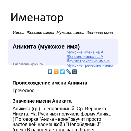
Имена.
Женские имена
.
Мужские имена
. Значение имен.
Аникита (мужское имя)
Мужские имена на А
Женские имена на А
Другие греческие имена
Рассказать друзьям:
Мужские греческие имена
Происхождение имени Аникита
Греческое
Значение имени Аникита
Аникита (гр.) - непобедимый. Ср. Вероника,
Никита. На Руси имя получило форму Аника.
( Поговорка “Аника - воин” звучит просто
настоящей насмешкой.) "Непобедимый"
(греч.) В раннем детстве часто болеет