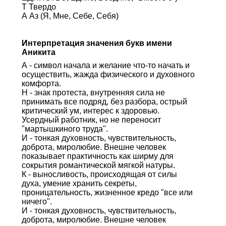
Т Твердо
А Аз (Я, Мне, Себе, Себя)
Интерпретация значения букв имени
Аникита
А - символ начала и желание что-то начать и
осуществить, жажда физического и духовного
комфорта.
Н - знак протеста, внутренняя сила не
принимать все подряд, без разбора, острый
критический ум, интерес к здоровью.
Усердный работник, но не переносит
"мартышкиного труда".
И - тонкая духовность, чувствительность,
доброта, миролюбие. Внешне человек
показывает практичность как ширму для
сокрытия романтической мягкой натуры.
К - выносливость, происходящая от силы
духа, умение хранить секреты,
проницательность, жизненное кредо "все или
ничего".
И - тонкая духовность, чувствительность,
доброта, миролюбие. Внешне человек