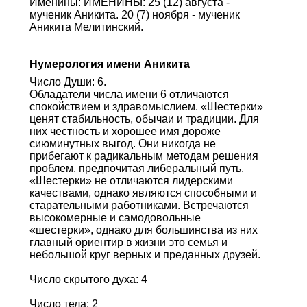
Именины: ИМЕНИНЫ: 25 (12) августа -
мученик Аникита. 20 (7) ноября - мученик
Аникита Мелитинский.
Нумерология имени Аникита
Число Души: 6.
Обладатели числа имени 6 отличаются
спокойствием и здравомыслием. «Шестерки»
ценят стабильность, обычаи и традиции. Для
них честность и хорошее имя дороже
сиюминутных выгод. Они никогда не
прибегают к радикальным методам решения
проблем, предпочитая либеральный путь.
«Шестерки» не отличаются лидерскими
качествами, однако являются способными и
старательными работниками. Встречаются
высокомерные и самодовольные
«шестерки», однако для большинства из них
главный ориентир в жизни это семья и
небольшой круг верных и преданных друзей.
Число скрытого духа: 4
Число тела: 2