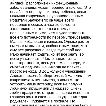
ангиной, расположен к инфекционным
заболеваниям, может перенести коклюш. Это
ослабляет нервную систему ребенка, делает
малыша капризным, неуравновешенным.
Родители балуют его; он чаще всего
первенец в семье, а частые болезни
заставляют их относиться к нему с
повышенным вниманием и удовлетворять
все его потребности по первому требованию.
Малыш избалован и изнежен. Однако растет
смелым мальчиком, любопытным; зная, что
ему все разрешено, везде сует свой нос.
Рано начинает ходить, хочет все знать, во
всем участвовать. Часто падает из-за
неосторожности, весь устремлен вперед и не
смотрит под ноги, но никогда не плачет -
просто некогда. В дошкольном учреждении
Аникита веселый, общительный мальчик - там
капризничать нет смысла, а дома может
устроить маме истерику, если не получит
любимую игрушку или лакомство. Очень
любит праздники, старается всегда исполнять
главную роль в спектакле на утреннике для
родителей. Нуждается в похвале. По
характеру победитель и всегда должен быть в