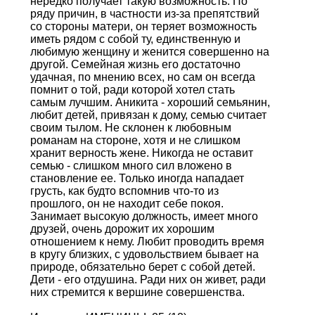
нередко получает такую возможность. По
ряду причин, в частности из-за препятствий
со стороны матери, он теряет возможность
иметь рядом с собой ту, единственную и
любимую женщину и женится совершенно на
другой. Семейная жизнь его достаточно
удачная, по мнению всех, но сам он всегда
помнит о той, ради которой хотел стать
самым лучшим. Аникита - хороший семьянин,
любит детей, привязан к дому, ceмью считает
своим тылом. Не склонен к любовным
романам на стороне, хотя и не слишком
хранит верность жене. Никогда не оставит
семью - слишком много сил вложено в
становление ее. Только иногда нападает
грусть, как будто вспомнив что-то из
прошлого, он не находит себе покоя.
Занимает высокую должность, имеет много
друзей, очень дорожит их хорошим
отношением к нему. Любит проводить время
в кругу близких, с удовольствием бывает на
природе, обязательно берет с собой детей.
Дети - его отдушина. Ради них он живет, ради
них стремится к вершине совершенства.