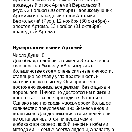
праведный отрок Артемий Веркольский
(Рус.). 2 ноября (20 октября) - великомученик
Артемий и праведный отрок Артемий
Веркольский (Рус.). 12 ноября (30 октября) -
апостол Артема. 13 ноября (31 октября) -
праведный Артема.
Нумерология имени Артемий
Число Души: 8.
Для обладателей числа имени 8 характерна
склонность к бизнесу. «Восьмерки» в
большинстве своем очень сильные личности,
ставящие во главу угла практичность и
материальную выгоду. Они привыкли
постоянно заниматься делами, без отдыха и
перерывов. Ничего не достается им в жизни
просто так – за все приходится бороться.
Однако именно среди «восьмерок» большое
количество преуспевающих бизнесменов и
политиков. Для достижения своих целей они
не останавливаются ни перед чем и
добиваются своего любой ценой и любыми
методами. В семье всегда лидеры, а зачастую