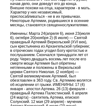
начав дело, они доведут его до конца.
Внешне похожи на отца, характером - в мать.
Характер у них независимый,
приспосабливаться - не в их привычках.
Некоторые Артемии, родившиеся в осенние
месяцы, становятся священнослужителями.
Именины: Марта 24(апреля 6), июня 23(июля
6), октября 20(ноября 2) (6 июля) — Святой
праведный Артемий Веркольский (XVI век),
сын крестьянина из Архангельской губернии;
в отроческих годах угодил Богу кротостью и
послушанием. Скончался тринадцати лет от
роду. Через двадцать восемь лет после его
смерти мощи Артемия был обретены
нетленными и положены в Веркольской
церкви Святого Николая. (2 ноября) —
Святой великомученик Артемий, был
обезглавлен в 363 году. Св. Артемию молятся
об исцелении от грыжи. ИМЕНИНЫ: 17 (4)
января - апостол Артема. 26 (13) февраля -
праведный Артема Палестинский. 6 апреля
(24 марта) - святитель Артема, епископ
Солунский. 12 мая (29 апреля) - мученик
Артема Кизический. 6 июля (23 июня) -