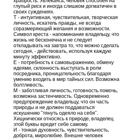
храбрость. Увлекаясь, человек способен на
глупый риск и иногда слишком догматичен в
своих суждениях.
Т - интуитивная, чувствительная, творческая
личность, искатель правды, не всегда
соразмеряющий желания и возможности.
Символ креста - напоминание владельцу, что
жизнь не бесконечна и не следует
откладывать на завтра то, что можно сделать
сегодня, - действовать, используя каждую
минуту эффективно.
Е - потребность к самовыражению, обмену
идеями, склонность выступать в роли
посредника, проницательность благодаря
умению входить в мир тайных сил. Возможна
болтливость.
М - заботливая личность, готовность помочь,
возможна застенчивость. Одновременно
предупреждение владельцу, что он часть
природы и не должен поддаваться
искушению "тянуть одеяло на себя".
Хищнически относясь к природе, владелец
этой буквы вредит себе самому.
И - тонкая духовность, чувствительность,
доброта, миролюбие. Внешне человек