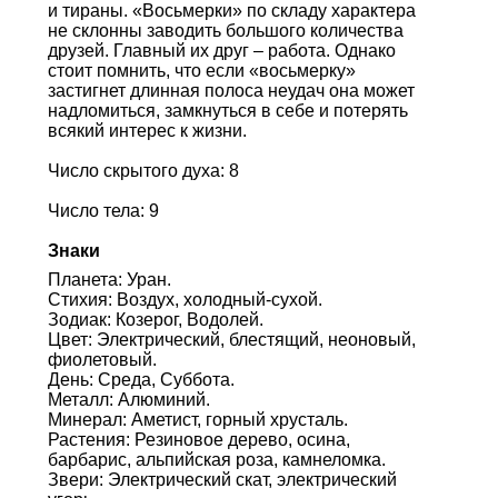
и тираны. «Восьмерки» по складу характера
не склонны заводить большого количества
друзей. Главный их друг – работа. Однако
стоит помнить, что если «восьмерку»
застигнет длинная полоса неудач она может
надломиться, замкнуться в себе и потерять
всякий интерес к жизни.
Число скрытого духа: 8
Число тела: 9
Знаки
Планета: Уран.
Стихия: Воздух, холодный-сухой.
Зодиак: Козерог, Водолей.
Цвет: Электрический, блестящий, неоновый,
фиолетовый.
День: Среда, Суббота.
Металл: Алюминий.
Минерал: Аметист, горный хрусталь.
Растения: Резиновое дерево, осина,
барбарис, альпийская роза, камнеломка.
Звери: Электрический скат, электрический