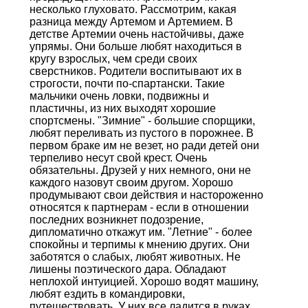
несколько глуховато. Рассмотрим, какая
разница между Артемом и Артемием. В
детстве Артемии очень настойчивы, даже
упрямы. Они больше любят находиться в
кругу взрослых, чем среди своих
сверстников. Родители воспитывают их в
строгости, почти по-спартански. Такие
мальчики очень ловки, подвижны и
пластичны, из них выходят хорошие
спортсмены. "Зимние" - большие спорщики,
любят переливать из пустого в порожнее. В
первом браке им не везет, но ради детей они
терпеливо несут свой крест. Очень
обязательны. Друзей у них немного, они не
каждого назовут своим другом. Хорошо
продумывают свои действия и настороженно
относятся к партнерам - если в отношении
последних возникнет подозрение,
дипломатично откажут им. "Летние" - более
спокойны и терпимы к мнению других. Они
заботятся о слабых, любят животных. Не
лишены поэтического дара. Обладают
неплохой интуицией. Хорошо водят машину,
любят ездить в командировки,
путешествовать. У них все ладится в руках,