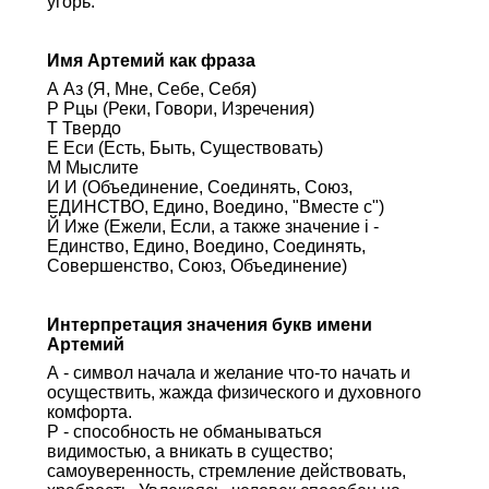
угорь.
Имя Артемий как фраза
А Аз (Я, Мне, Себе, Себя)
Р Рцы (Реки, Говори, Изречения)
Т Твердо
Е Еси (Есть, Быть, Существовать)
М Мыслите
И И (Объединение, Соединять, Союз,
ЕДИНСТВО, Едино, Воедино, "Вместе с")
Й Иже (Ежели, Если, а также значение i -
Единство, Едино, Воедино, Соединять,
Совершенство, Союз, Объединение)
Интерпретация значения букв имени
Артемий
А - символ начала и желание что-то начать и
осуществить, жажда физического и духовного
комфорта.
Р - способность не обманываться
видимостью, а вникать в существо;
самоуверенность, стремление действовать,