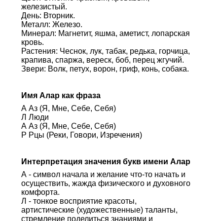
железистый.
День: Вторник.
Металл: Железо.
Минерал: Магнетит, яшма, аметист, лопарская
кровь.
Растения: Чеснок, лук, табак, редька, горчица,
крапива, спаржа, вереск, боб, перец жгучий.
Звери: Волк, петух, ворон, гриф, конь, собака.
Имя Алар как фраза
А Аз (Я, Мне, Себе, Себя)
Л Люди
А Аз (Я, Мне, Себе, Себя)
Р Рцы (Реки, Говори, Изречения)
Интерпретация значения букв имени Алар
А - символ начала и желание что-то начать и
осуществить, жажда физического и духовного
комфорта.
Л - тонкое восприятие красоты,
артистические (художественные) таланты,
стремление поделиться знаниями и