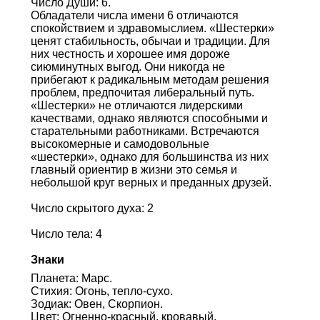
Число Души: 6.
Обладатели числа имени 6 отличаются
спокойствием и здравомыслием. «Шестерки»
ценят стабильность, обычаи и традиции. Для
них честность и хорошее имя дороже
сиюминутных выгод. Они никогда не
прибегают к радикальным методам решения
проблем, предпочитая либеральный путь.
«Шестерки» не отличаются лидерскими
качествами, однако являются способными и
старательными работниками. Встречаются
высокомерные и самодовольные
«шестерки», однако для большинства из них
главный ориентир в жизни это семья и
небольшой круг верных и преданных друзей.
Число скрытого духа: 2
Число тела: 4
Знаки
Планета: Марс.
Стихия: Огонь, тепло-сухо.
Зодиак: Овен, Скорпион.
Цвет: Огненно-красный, кровавый,