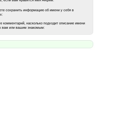
те сохранить информацию об имени у себя в
х:
е комментарий, насколько подходит описание имени
к вам или вашим знакомым: