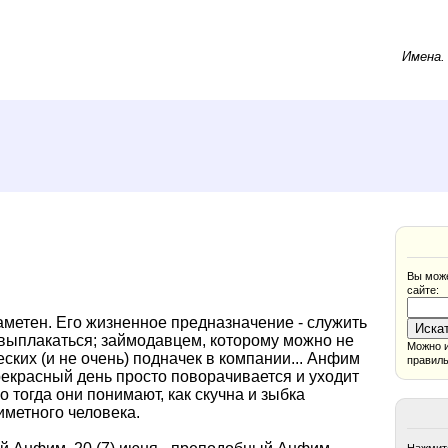
Имена
Вы може
сайте:
аметен. Его жизненное предназначение - служить
 выплакаться; займодавцем, которому можно не
Можно и
ских (и не очень) подначек в компании... Анфим
правиль
 прекрасный день просто поворачивается и уходит
ко тогда они понимают, как скучна и зыбка
иметного человека.
Нажмите