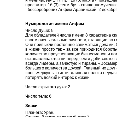
Именины: ИМЕНИНЫ: 19 (6) марта - праведный
пресвитер. 16 (3) сентября - священномученик
- бессеребреник Анфим Аравийский. 2 декабря
Нумерология имени Анфим
Число Души: 8.
Для обладателей числа имени 8 характерна ск
своем очень сильные личности, ставящие во г
Они привыкли постоянно заниматься делами, б
в жизни просто так – за все приходится боро
количество преуспевающих бизнесменов и пол
останавливаются ни перед чем и добиваются 
всегда лидеры, а зачастую и тираны. «Восьмер
большого количества друзей. Главный их друг 
«восьмерку» застигнет длинная полоса неудач
потерять всякий интерес к жизни.
Число скрытого духа: 2
Число тела: 6
Знаки
Планета: Уран.