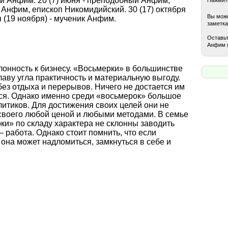
 Анфим. 20 (7) июня - преподобный Анфим,
 Анфим, епископ Никомидийский. 30 (17) октября
Вы може
 (19 ноября) - мученик Анфим.
заметка
Оставьт
Анфим 
лонность к бизнесу. «Восьмерки» в большинстве
лаву угла практичность и материальную выгоду.
ез отдыха и перерывов. Ничего не достается им
ться. Однако именно среди «восьмерок» большое
итиков. Для достижения своих целей они не
своего любой ценой и любыми методами. В семье
ки» по складу характера не склонны заводить
– работа. Однако стоит помнить, что если
 она может надломиться, замкнуться в себе и