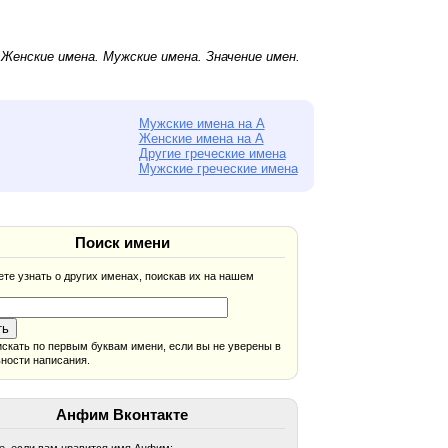
.
Женские имена
.
Мужские имена
. Значение имен.
Мужские имена на А
Женские имена на А
Другие греческие имена
Мужские греческие имена
Поиск имени
те узнать о других именах, поискав их на нашем
скать по первым буквам имени, если вы не уверены в
ности написания.
Анфим Вконтакте
, если вам нравится имя Анфим: