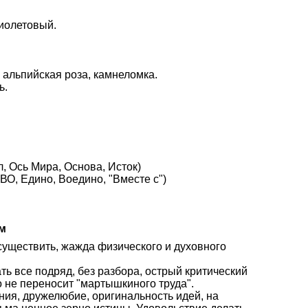
иолетовый.
 альпийская роза, камнеломка.
ь.
, Ось Мира, Основа, Исток)
О, Едино, Воедино, "Вместе с")
м
осуществить, жажда физического и духовного
ать все подряд, без разбора, острый критический
о не переносит "мартышкиного труда".
ния, дружелюбие, оригинальность идей, на