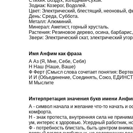
Стихия: Воздух, холодный-сухой.
Зодиак: Козерог, Водолей.
Цвет: Электрический, блестящий, неоновый, ф
День: Среда, Суббота.
Металл: Алюминий.
Минерал: Аметист, горный хрусталь.
Растения: Резиновое дерево, осина, барбарис,
Звери: Электрический скат, электрический угор
Имя Анфим как фраза
А Аз (Я, Мне, Себе, Себя)
Н Наш (Наше, Ваше)
Ф Ферт (Смысл слова сочетает понятия: Вертел
И И (Объединение, Соединять, Союз, ЕДИНСТВ
М Мыслите
Интерпретация значения букв имени Анфи
А - символ начала и желание что-то начать и 
комфорта.
Н - знак протеста, внутренняя сила не приним
ум, интерес к здоровью. Усердный работник, н
Ф - потребность блистать, быть центром внима