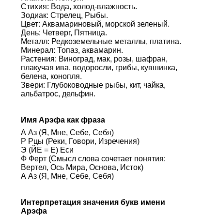
Стихия: Вода, холод-влажность.
Зодиак: Стрелец, Рыбы.
Цвет: Аквамариновый, морской зеленый.
День: Четверг, Пятница.
Металл: Редкоземельные металлы, платина.
Минерал: Топаз, аквамарин.
Растения: Виноград, мак, розы, шафран,
плакучая ива, водоросли, грибы, кувшинка,
белена, конопля.
Звери: Глубоководные рыбы, кит, чайка,
альбатрос, дельфин.
Имя Арэфа как фраза
А Аз (Я, Мне, Себе, Себя)
Р Рцы (Реки, Говори, Изречения)
Э (ЙЕ = Е) Еси
Ф Ферт (Смысл слова сочетает понятия:
Вертел, Ось Мира, Основа, Исток)
А Аз (Я, Мне, Себе, Себя)
Интерпретация значения букв имени
Арэфа