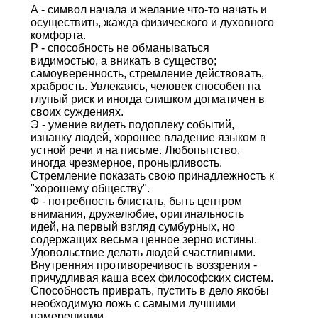
А - символ начала и желание что-то начать и
осуществить, жажда физического и духовного
комфорта.
Р - способность не обманываться
видимостью, а вникать в существо;
самоуверенность, стремление действовать,
храбрость. Увлекаясь, человек способен на
глупый риск и иногда слишком догматичен в
своих суждениях.
Э - умение видеть подоплеку событий,
изнанку людей, хорошее владение языком в
устной речи и на письме. Любопытство,
иногда чрезмерное, пронырливость.
Стремление показать свою принадлежность к
"хорошему обществу".
Ф - потребность блистать, быть центром
внимания, дружелюбие, оригинальность
идей, на первый взгляд сумбурных, но
содержащих весьма ценное зерно истины.
Удовольствие делать людей счастливыми.
Внутренняя противоречивость воззрения -
причудливая каша всех философских систем.
Способность приврать, пустить в дело якобы
необходимую ложь с самыми лучшими
намерениями.