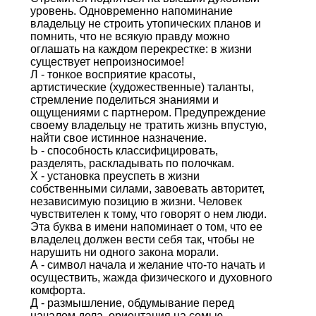
уровень. Одновременно напоминание
владельцу не строить утопических планов и
помнить, что не всякую правду можно
оглашать на каждом перекрестке: в жизни
существует непроизносимое!
Л - тонкое восприятие красоты,
артистические (художественные) таланты,
стремление поделиться знаниями и
ощущениями с партнером. Предупреждение
своему владельцу не тратить жизнь впустую,
найти свое истинное назначение.
Ь - способность классифицировать,
разделять, раскладывать по полочкам.
Х - установка преуспеть в жизни
собственными силами, завоевать авторитет,
независимую позицию в жизни. Человек
чувствителен к тому, что говорят о нем люди.
Эта буква в имени напоминает о том, что ее
владелец должен вести себя так, чтобы не
нарушить ни одного закона морали.
А - символ начала и желание что-то начать и
осуществить, жажда физического и духовного
комфорта.
Д - размышление, обдумывание перед
началом дела, ориентация на семью,