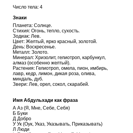
Число тела: 4
Знаки
Планета: Солнце.
Стихия: Огонь, тепло, сухость.
Зодиак: Лев.
Цвет: Желтый, ярко красный, золотой.
День: Воскресенье.
Металл: Золото.
Минерал: Хризолит, гелиотроп, карбункул,
алмаз (особенно желтый).
Растения: Гелиотроп, омела, пион, имбирь,
лавр, кедр, лимон, дикая роза, олива,
миндаль, дуб.
Звери: Лев, орел, сокол, скарабей.
Имя Абдульхади как фраза
А Аз (Я, Мне, Себе, Себя)
Б Буки
Д Добро
У Ук (Оук, Указ, Указывать, Приказывать)
Л Люди