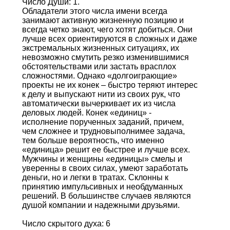
Число Души: 1.
Обладатели этого числа имени всегда
занимают активную жизненную позицию и
всегда четко знают, чего хотят добиться. Они
лучше всех ориентируются в сложных и даже
экстремальных жизненных ситуациях, их
невозможно смутить резко изменившимися
обстоятельствами или застать врасплох
сложностями. Однако «долгоиграющие»
проекты не их конек – быстро теряют интерес
к делу и выпускают нити из своих рук, что
автоматически вычеркивает их из числа
деловых людей. Конек «единиц» -
исполнение порученных заданий, причем,
чем сложнее и трудновыполнимее задача,
тем больше вероятность, что именно
«единица» решит ее быстрее и лучше всех.
Мужчины и женщины «единицы» смелы и
уверенны в своих силах, умеют заработать
деньги, но и легки в тратах. Склонны к
принятию импульсивных и необдуманных
решений. В большинстве случаев являются
душой компании и надежными друзьями.
Число скрытого духа: 6