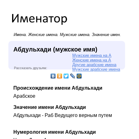
Имена.
Женские имена
.
Мужские имена
. Значение имен.
Абдульхади (мужское имя)
Мужские имена на А
Женские имена на А
Другие арабские имена
Рассказать друзьям:
Мужские арабские имена
Происхождение имени Абдульхади
Арабское
Значение имени Абдульхади
Абдульхади - Раб Ведущего верным путем
Нумерология имени Абдульхади