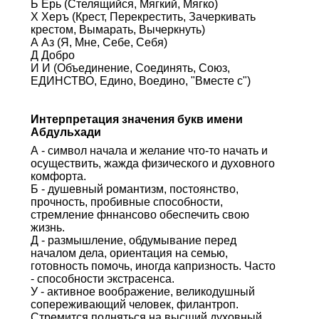
Ь Ерь (Стелящийся, Мягкий, Мягко)
Х Херъ (Крест, Перекрестить, Зачеркивать
крестом, Вымарать, Вычеркнуть)
А Аз (Я, Мне, Себе, Себя)
Д Добро
И И (Объединение, Соединять, Союз,
ЕДИНСТВО, Едино, Воедино, "Вместе с")
Интерпретация значения букв имени
Абдульхади
А - символ начала и желание что-то начать и
осуществить, жажда физического и духовного
комфорта.
Б - душевный романтизм, постоянство,
прочность, пробивные способности,
стремление фннансово обеспечить свою
жизнь.
Д - размышление, обдумывание перед
началом дела, ориентация на семью,
готовность помочь, иногда капризность. Часто
- способности экстрасенса.
У - активное воображение, великодушный
сопереживающий человек, филантроп.
Стремится подняться на высший духовный