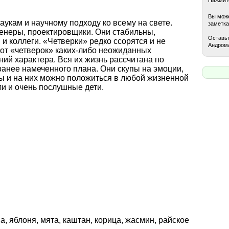
Вы може
аукам и научному подходу ко всему на свете.
заметка
енеры, проектировщики. Они стабильны,
Оставьт
и коллеги. «Четверки» редко ссорятся и не
Андрома
 от «четверок» каких-либо неожиданных
ний характера. Вся их жизнь рассчитана по
ранее намеченного плана. Они скупы на эмоции,
ы и на них можно положиться в любой жизненной
ли и очень послушные дети.
а, яблоня, мята, каштан, корица, жасмин, райское