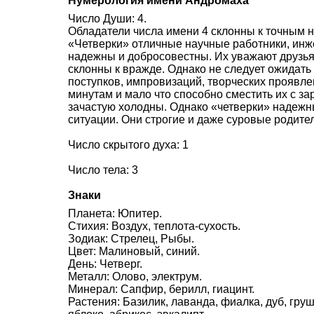
Нумерология имени Андромаха
Число Души: 4.
Обладатели числа имени 4 склонны к точным н
«Четверки» отличные научные работники, инж
надежны и добросовестны. Их уважают друзья 
склонны к вражде. Однако не следует ожидать
поступков, импровизаций, творческих проявле
минутам и мало что способно сместить их с за
зачастую холодны. Однако «четверки» надежн
ситуации. Они строгие и даже суровые родите
Число скрытого духа: 1
Число тела: 3
Знаки
Планета: Юпитер.
Стихия: Воздух, теплота-сухость.
Зодиак: Стрелец, Рыбы.
Цвет: Малиновый, синий.
День: Четверг.
Металл: Олово, электрум.
Минерал: Сапфир, берилл, гиацинт.
Растения: Базилик, лаванда, фиалка, дуб, груш