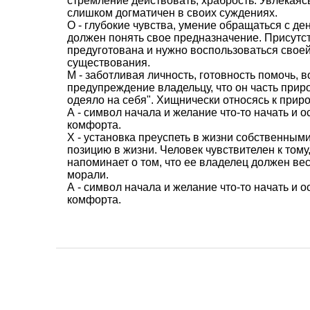
стремление действовать, храбрость. Увлекаясь
слишком догматичен в своих суждениях.
О - глубокие чувства, умение обращаться с де
должен понять свое предназначение. Присутст
предуготована и нужно воспользоваться своей
существования.
М - заботливая личность, готовность помочь,
предупреждение владельцу, что он часть прир
одеяло на себя". Хищнически относясь к приро
А - символ начала и желание что-то начать и 
комфорта.
Х - установка преуспеть в жизни собственным
позицию в жизни. Человек чувствителен к тому,
напоминает о том, что ее владелец должен вес
морали.
А - символ начала и желание что-то начать и 
комфорта.