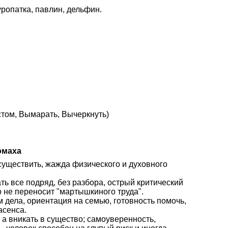
куропатка, павлин, дельфин.
стом, Вымарать, Вычеркнуть)
омаха
осуществить, жажда физического и духовного
ать все подряд, без разбора, острый критический
о не переносит "мартышкиного труда".
дела, ориентация на семью, готовность помочь,
асенса.
 а вникать в существо; самоуверенность,