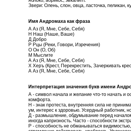
яблоко, абрикос, эвкалипт.
Звери: Олень, слон, овца, ласточка, пеликан, 
Имя Андромаха как фраза
А Аз (Я, Мне, Себе, Себя)
Н Наш (Наше, Ваше)
Д Добро
Р Рцы (Реки, Говори, Изречения)
О Он (О, Об)
М Мыслите
А Аз (Я, Мне, Себе, Себя)
Х Херъ (Крест, Перекрестить, Зачеркивать кре
А Аз (Я, Мне, Себе, Себя)
Интерпретация значения букв имени Андр
А - символ начала и желание что-то начать и 
комфорта.
Н - знак протеста, внутренняя сила не приним
ум, интерес к здоровью. Усердный работник, н
Д - размышление, обдумывание перед началом 
иногда капризность. Часто - способности экстр
Р - способность не обманываться видимостью,