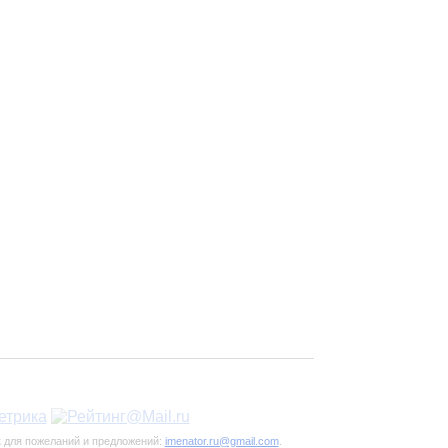
к для пожеланий и предложений:
imenator.ru@gmail.com
.