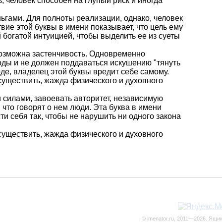
, человек способен на глупый риск и иногда
ньгами. Для полноты реализации, однако, человек
вие этой буквы в имени показывает, что цель ему
 богатой интуицией, чтобы выделить ее из суеты
 возможна застенчивость. Одновременно
оды и не должен поддаваться искушению "тянуть
де, владелец этой буквы вредит себе самому.
осуществить, жажда физического и духовного
и силами, завоевать авторитет, независимую
 что говорят о нем люди. Эта буква в имени
ти себя так, чтобы не нарушить ни одного закона
осуществить, жажда физического и духовного
© imenator.ru, 2011—2026. Ящи