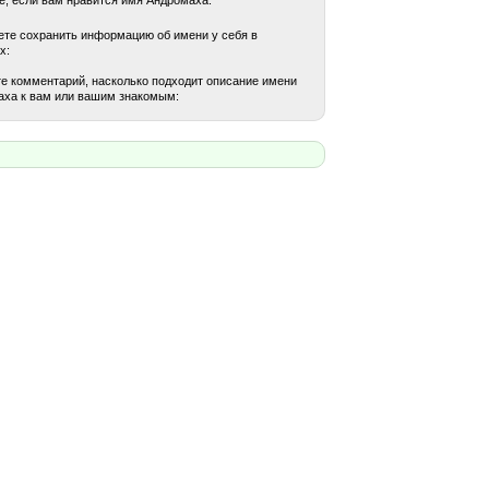
те сохранить информацию об имени у себя в
х:
е комментарий, насколько подходит описание имени
ха к вам или вашим знакомым: