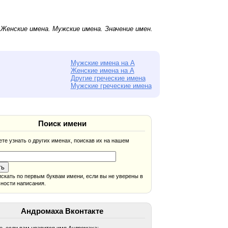
.
Женские имена
.
Мужские имена
. Значение имен.
Мужские имена на А
Женские имена на А
Другие греческие имена
Мужские греческие имена
Поиск имени
те узнать о других именах, поискав их на нашем
скать по первым буквам имени, если вы не уверены в
ности написания.
Андромаха Вконтакте
, если вам нравится имя Андромаха: