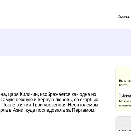
Имена
Вы може
сайте:
на, царя Киликии, изображается как одна из
у самую нежную и верную любовь, со скорбью
Можно и
ь. После взятия Трои увезенная Неоптолемом,
правиль
рла в Азии, куда последовала за Пергамом,
Нажмите