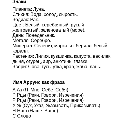
Знаки
Планета: Луна.
Стихия: Вода, холод, сырость.
Зодиак: Рак.
Цвет: Белый, серебряный, русый,
желтоватый, зеленоватый (море).
День: Понедельник.
Металл: Серебро.
Минерал: Селенит, марказит, берилл, белый
коралл.
Растения: Лилия, кувшинка, капуста, василек,
дыня, огурец, аир, анютины глазки.
Звери: Сова, гусь, утка, краб, жаба, лань.
Имя Аррунс как фраза
А Аз (Я, Мне, Себе, Себя)
Р Рцы (Реки, Говори, Изречения)
Р Рцы (Реки, Говори, Изречения)
У Ук (Оук, Указ, Указывать, Приказывать)
Н Наш (Наше, Ваше)
С Слово