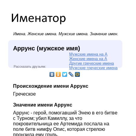
Имена.
Женские имена
.
Мужские имена
. Значение имен.
Аррунс (мужское имя)
Мужские имена на А
Женские имена на А
Другие греческие имена
Рассказать друзьям:
Мужские греческие имена
Происхождение имени Аррунс
Греческое
Значение имени Аррунс
Аррунс - герой, помогавший Энею в его битве
с Турном; убил Камиллу, за что
покровительница ее Артемида послала на
поле битв нимфу Опис, которая стрелою
пронзила ему грудь.