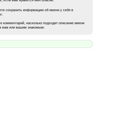
те сохранить информацию об имени у себя в
х:
е комментарий, насколько подходит описание имени
к вам или вашим знакомым: