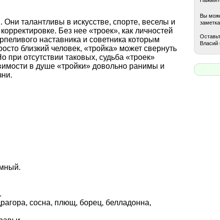
Вы може
 Они талантливы в искусстве, спорте, веселы и
заметка
корректировке. Без нее «троек», как личностей
Оставьт
рпеливого наставника и советника которым
Власий 
росто близкий человек, «тройка» может свернуть
Но при отсутствии таковых, судьба «троек»
вимости в душе «тройки» довольно ранимы и
зни.
емный.
.
драгора, сосна, плющ, борец, белладонна,