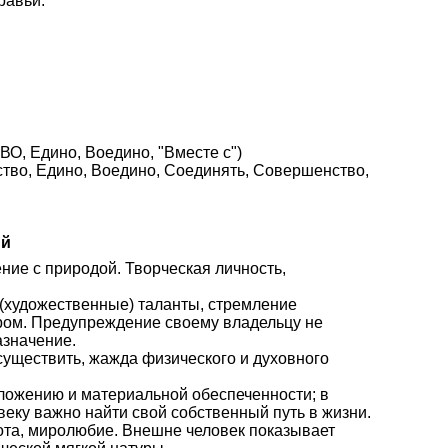
равьи.
О, Едино, Воедино, "Вместе с")
нство, Едино, Воедино, Соединять, Совершенство,
ий
ение с природой. Творческая личность,
е (художественные) таланты, стремление
ром. Предупреждение своему владельцу не
азначение.
осуществить, жажда физического и духовного
оложению и материальной обеспеченности; в
веку важно найти свой собственный путь в жизни.
рота, миролюбие. Внешне человек показывает