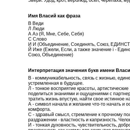
Звери: Удод, крот, верблюд, осел, черепаха, му
Имя Власий как фраза
В Веди
Л Люди
А Аз (Я, Мне, Себе, Себя)
С Слово
И И (Объединение, Соединять, Союз, ЕДИНСТВ
Й Иже (Ежели, Если, а также значение i - Еди
Союз, Объединение)
Интерпретация значения букв имени Влас
В - коммуникабельность, связь с жизнью, един
устремленная в будущее.
Л - тонкое восприятие красоты, артистически
поделиться знаниями и ощущениями с партне
тратить жизнь впустую, найти свое истинное н
А - символ начала и желание что-то начать и 
комфорта.
С - здравый смысл, стремление к прочному п
раздражении - властность и капризность. Чело
И - тонкая духовность, чувствительность, доб