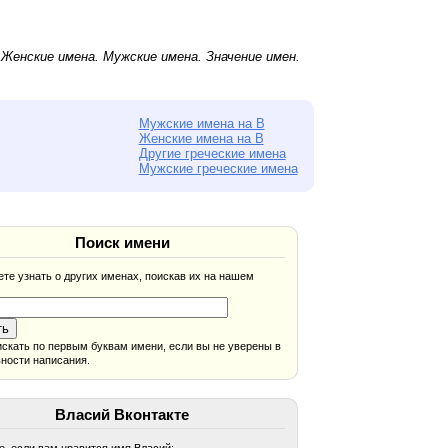
.
Женские имена
.
Мужские имена
. Значение имен.
Мужские имена на В
Женские имена на В
Другие греческие имена
Мужские греческие имена
Поиск имени
те узнать о других именах, поискав их на нашем
скать по первым буквам имени, если вы не уверены в
ности написания.
Власий Вконтакте
, если вам нравится имя Власий: