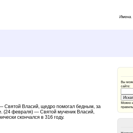
Имена
Вы може
сайте:
Можно и
 — Святой Власий, щедро помогал бедным, за
правиль
ке. (24 февраля) — Святой мученик Власий,
ически скончался в 316 году.
Нажмите