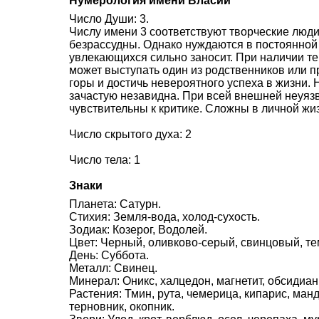
Нумерология имени Власий
Число Души: 3.
Числу имени 3 соответствуют творческие люди.
безрассудны. Однако нуждаются в постоянной 
увлекающихся сильно заносит. При наличии те
может выступать один из родственников или п
горы и достичь невероятного успеха в жизни. 
зачастую незавидна. При всей внешней неуяз
чувствительны к критике. Сложны в личной жи
Число скрытого духа: 2
Число тела: 1
Знаки
Планета: Сатурн.
Стихия: Земля-вода, холод-сухость.
Зодиак: Козерог, Водолей.
Цвет: Черный, оливково-серый, свинцовый, т
День: Суббота.
Металл: Свинец.
Минерал: Оникс, халцедон, магнетит, обсидиан
Растения: Тмин, рута, чемерица, кипарис, ман
терновник, окопник.