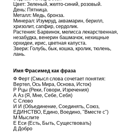
Цвет: Зеленый, желто-синий, розовый.
День: Пятница.
Металл: Медь, бронза.
Минерал: Изумруд, аквамарин, берилл,
хризолит, сапфир, сердолик.
Растения: Барвинок, мелисса лекарственная,
незабудка, венерин башмачок, нехищные
орхидеи, ирис, цветная капуста.
Звери: Голубь, бык, кошка, кролик, тюлень,
лань.
Имя Фрасимед как фраза
Ф Ферт (Смысл слова сочетает понятия:
Вертел, Ось Мира, Основа, Исток)
Р Рцы (Реки, Говори, Изречения)
А Аз (Я, Мне, Себе, Себя)
С Слово
И И (Объединение, Соединять, Союз,
ЕДИНСТВО, Едино, Воедино, "Вместе с")
М Мыслите
Е Еси (Есть, Быть, Существовать)
Д Добро