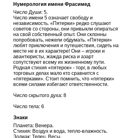
Нумерология имени Фрасимед
Число Души: 5.
Число имени 5 означает свободу и
независимость. «Пятерки» редко слушают
советов со стороны, они привыкли опираться
на свой собственный опыт. Они склонны
попробовать, нежели обдумать. «Пятерки»
любят приключения и путешествия, сидеть на
месте не в их характере! Они – игроки и
авантюристы, жажда риска и азарт
сопутствуют всему их жизненному пути.
Родная стихия «пятерок» - торг, в любых
торговых делах мало кто сравнится с
«пятерками». Стоит помнить, что «пятерки»
всеми силами избегают ответственности.
Число скрытого духа: 8
Число тела: 6
Знаки
Планета: Венера.
Стихия: Воздух и вода, тепло-влажность.
Зодиак: Телец, Весы.