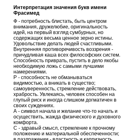
Интерпретация значения букв имени
Фрасимед
Ф - потребность блистать, быть центром
внимания, дружелюбие, оригинальность
идей, на первый взгляд сумбурных, но
содержащих весьма ценное зерно истины.
Удовольствие делать людей счастливыми.
Внутренняя противоречивость воззрения -
причудливая каша всех философских систем.
Способность приврать, пустить в дело якобы
необходимую ложь с самыми лучшими
намерениями.
Р - способность не обманываться
видимостью, а вникать в существо;
самоуверенность, стремление действовать,
храбрость. Увлекаясь, человек способен на
глупый риск и иногда слишком догматичен в
своих суждениях.
А - символ начала и желание что-то начать и
осуществить, жажда физического и духовного
комфорта.
С - здравый смысл, стремление к прочному
положению и материальной обеспеченности;
в раздражении - властность и капризность.