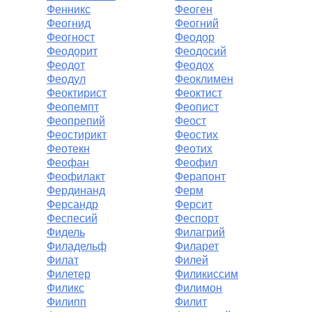
Фенникс
Феоген
Феогнид
Феогний
Феогност
Феодор
Феодорит
Феодосий
Феодот
Феодох
Феодул
Феоклимен
Феоктирист
Феоктист
Феопемпт
Феопист
Феопрепий
Феост
Феостирикт
Феостих
Феотекн
Феотих
Феофан
Феофил
Феофилакт
Ферапонт
Фердинанд
Ферм
Ферсандр
Ферсит
Феспесий
Феспорт
Фидель
Филагрий
Филадельф
Филарет
Филат
Филей
Филетер
Филикиссим
Филикс
Филимон
Филипп
Филит