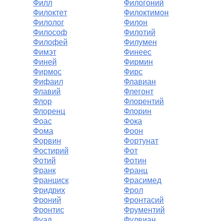
Филл
Филогоний
Филоктeт
Филоктимон
Филолог
Филон
Философ
Филотий
Филофей
Филумен
Фимэт
Финеес
Финей
Фирмин
Фирмос
Фирс
Фифаил
Флавиан
Флавий
Флегонт
Флор
Флорентий
Флоренц
Флорин
Фоас
Фока
Фома
Фоон
Форвин
Фортунат
Фостирий
Фот
Фотий
Фотин
Франк
Франц
Франциск
Фрасимед
Фридрих
Фрол
Фроний
Фронтасий
Фронтис
Фрументий
Фуад
Фулвиан