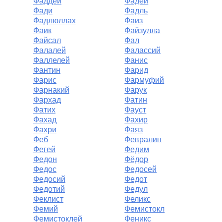
Фаддей
Фадей
Фади
Фадль
Фадлюллах
Фаиз
Фаик
Файзулла
Файсал
Фал
Фалалей
Фалассий
Фаллелей
Фанис
Фантин
Фарид
Фарис
Фармуфий
Фарнакий
Фарук
Фархад
Фатин
Фатих
Фауст
Фахад
Фахир
Фахри
Фаяз
Феб
Февралин
Фегей
Федим
Федон
Фёдор
Федос
Федосей
Федосий
Федот
Федотий
Федул
Феклист
Феликс
Фемий
Фемистокл
Фемистоклей
Феникс