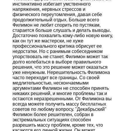
инстинктивно избегает умственного
напряжения, нервных стрессов и
физического переутомления, давая себе
продолжительный отдых. Больше всего
Филимон не любит спорить по пустякам,
старается больше слушать и делать выводы.
Достаточно похвалить кому-либо новую книгу,
как он тут же мастерски, не хуже
профессионального критика обрисует ее
недостатки. Но с ранимым собеседником
упорствовать не станет. Филимон может так
долго колебаться в выборе правильного
решения, что это решение может оказаться
уже ненужным. Нерешительность Филимона
часто переходит все границы. Со своей
медлительностью, нескончаемыми
аргументами Филимон не способен принять
никаких решений, и многие проблемы так и
остаются неразрешенными. От Филимона вы
всегда можете получить массу бесплатных
советов по любому вопросу. "Декабрьский"
Филимон более решителен, собран в
экстремальных ситуациях способен
разрешить массу проблем, кроме тех, что
касаются его личной жизни. Он может