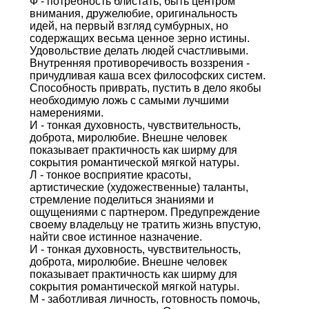
Ф - потребность блистать, быть центром
внимания, дружелюбие, оригинальность
идей, на первый взгляд сумбурных, но
содержащих весьма ценное зерно истины.
Удовольствие делать людей счастливыми.
Внутренняя противоречивость воззрения -
причудливая каша всех философских систем.
Способность приврать, пустить в дело якобы
необходимую ложь с самыми лучшими
намерениями.
И - тонкая духовность, чувствительность,
доброта, миролюбие. Внешне человек
показывает практичность как ширму для
сокрытия романтической мягкой натуры.
Л - тонкое восприятие красоты,
артистические (художественные) таланты,
стремление поделиться знаниями и
ощущениями с партнером. Предупреждение
своему владельцу не тратить жизнь впустую,
найти свое истинное назначение.
И - тонкая духовность, чувствительность,
доброта, миролюбие. Внешне человек
показывает практичность как ширму для
сокрытия романтической мягкой натуры.
М - заботливая личность, готовность помочь,