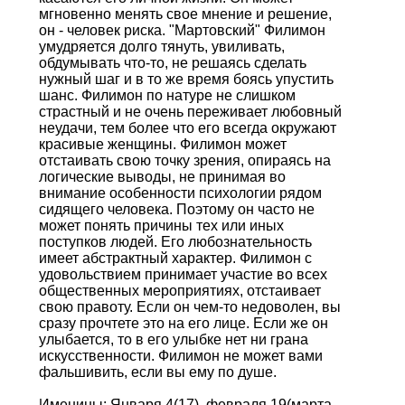
мгновенно менять свое мнение и решение,
он - человек риска. "Мартовский" Филимон
умудряется долго тянуть, увиливать,
обдумывать что-то, не решаясь сделать
нужный шаг и в то же время боясь упустить
шанс. Филимон по натуре не слишком
страстный и не очень переживает любовный
неудачи, тем более что его всегда окружают
красивые женщины. Филимон может
отстаивать свою точку зрения, опираясь на
логические выводы, не принимая во
внимание особенности психологии рядом
сидящего человека. Поэтому он часто не
может понять причины тех или иных
поступков людей. Его любознательность
имеет абстрактный характер. Филимон с
удовольствием принимает участие во всех
общественных мероприятиях, отстаивает
свою правоту. Если он чем-то недоволен, вы
сразу прочтете это на его лице. Если же он
улыбается, то в его улыбке нет ни грана
искусственности. Филимон не может вами
фальшивить, если вы ему по душе.
Именины: Января 4(17), февраля 19(марта