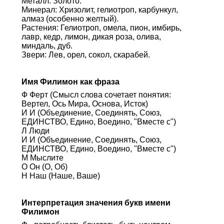
Металл: Золото.
Минерал: Хризолит, гелиотроп, карбункул,
алмаз (особенно желтый).
Растения: Гелиотроп, омела, пион, имбирь,
лавр, кедр, лимон, дикая роза, олива,
миндаль, дуб.
Звери: Лев, орел, сокол, скарабей.
Имя Филимон как фраза
Ф Ферт (Смысл слова сочетает понятия:
Вертел, Ось Мира, Основа, Исток)
И И (Объединение, Соединять, Союз,
ЕДИНСТВО, Едино, Воедино, "Вместе с")
Л Люди
И И (Объединение, Соединять, Союз,
ЕДИНСТВО, Едино, Воедино, "Вместе с")
М Мыслите
О Он (О, Об)
Н Наш (Наше, Ваше)
Интерпретация значения букв имени
Филимон