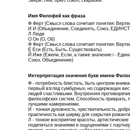
Звери: Лев, орел, сокол, скарабей.
Имя Филофей как фраза
Ф Ферт (Смысл слова сочетает понятия: Вертел
И И (Объединение, Соединять, Союз, ЕДИНСТВ
Л Люди
О Он (О, Об)
Ф Ферт (Смысл слова сочетает понятия: Вертел
Е Еси (Есть, Быть, Существовать)
Й Иже (Ежели, Если, а также значение i - Еди
Союз, Объединение)
Интерпретация значения букв имени Фило
Ф - потребность блистать, быть центром внима
первый взгляд сумбурных, но содержащих вес
людей счастливыми. Внутренняя противоречив
философских систем. Способность приврать, 
лучшими намерениями.
И - тонкая духовность, чувствительность, доб
практичность как ширму для сокрытия романти
Л - тонкое восприятие красоты, артистически
поделиться знаниями и ощущениями с партне