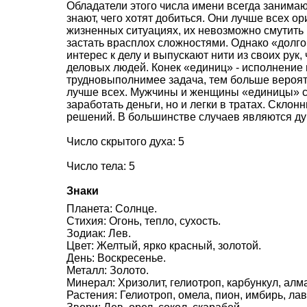
Обладатели этого числа имени всегда занимаю
знают, чего хотят добиться. Они лучше всех 
жизненных ситуациях, их невозможно смутить
застать врасплох сложностями. Однако «долго
интерес к делу и выпускают нити из своих рук,
деловых людей. Конек «единиц» - исполнение 
трудновыполнимее задача, тем больше вероят
лучше всех. Мужчины и женщины «единицы» с
заработать деньги, но и легки в тратах. Скл
решений. В большинстве случаев являются д
Число скрытого духа: 5
Число тела: 5
Знаки
Планета: Солнце.
Стихия: Огонь, тепло, сухость.
Зодиак: Лев.
Цвет: Желтый, ярко красный, золотой.
День: Воскресенье.
Металл: Золото.
Минерал: Хризолит, гелиотроп, карбункул, алм
Растения: Гелиотроп, омела, пион, имбирь, лавр