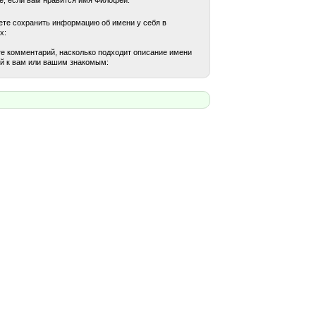
те сохранить информацию об имени у себя в
х:
е комментарий, насколько подходит описание имени
й к вам или вашим знакомым: