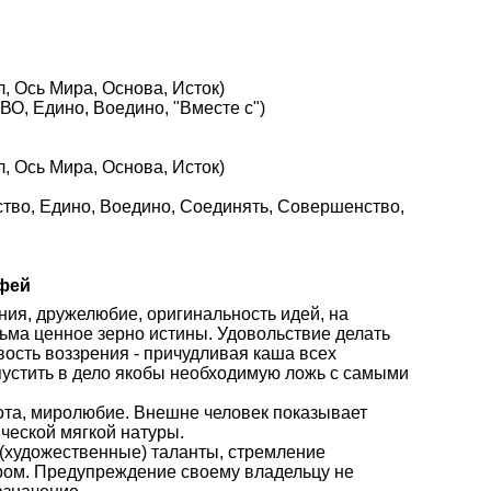
, Ось Мира, Основа, Исток)
О, Едино, Воедино, "Вместе с")
, Ось Мира, Основа, Исток)
нство, Едино, Воедино, Соединять, Совершенство,
фей
ния, дружелюбие, оригинальность идей, на
ьма ценное зерно истины. Удовольствие делать
ость воззрения - причудливая каша всех
пустить в дело якобы необходимую ложь с самыми
рота, миролюбие. Внешне человек показывает
ческой мягкой натуры.
е (художественные) таланты, стремление
ром. Предупреждение своему владельцу не