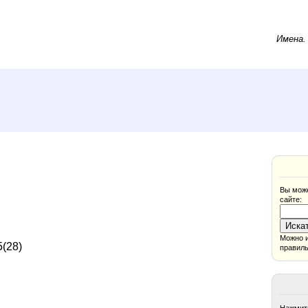
Имена
Вы може
сайте:
Можно и
(28)
правиль
Нажмите