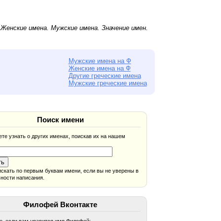
.
Женские имена
.
Мужские имена
. Значение имен.
Мужские имена на Ф
Женские имена на Ф
Другие греческие имена
Мужские греческие имена
Поиск имени
те узнать о других именах, поискав их на нашем
скать по первым буквам имени, если вы не уверены в
ности написания.
Филофей Вконтакте
, если вам нравится имя Филофей: