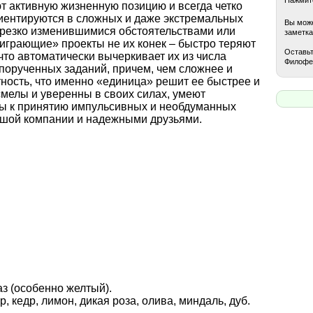
т активную жизненную позицию и всегда четко
ориентируются в сложных и даже экстремальных
Вы може
 резко изменившимися обстоятельствами или
заметка
играющие» проекты не их конек – быстро теряют
Оставьт
 что автоматически вычеркивает их из числа
Филофе
порученных заданий, причем, чем сложнее и
ность, что именно «единица» решит ее быстрее и
мелы и уверенны в своих силах, умеют
онны к принятию импульсивных и необдуманных
ушой компании и надежными друзьями.
аз (особенно желтый).
, кедр, лимон, дикая роза, олива, миндаль, дуб.