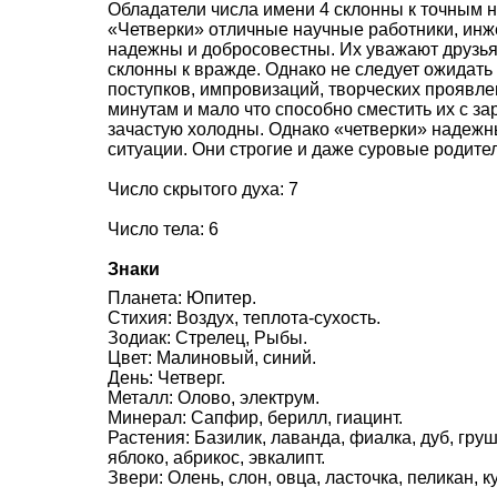
Обладатели числа имени 4 склонны к точным н
«Четверки» отличные научные работники, инж
надежны и добросовестны. Их уважают друзья 
склонны к вражде. Однако не следует ожидать
поступков, импровизаций, творческих проявле
минутам и мало что способно сместить их с за
зачастую холодны. Однако «четверки» надежн
ситуации. Они строгие и даже суровые родите
Число скрытого духа: 7
Число тела: 6
Знаки
Планета: Юпитер.
Стихия: Воздух, теплота-сухость.
Зодиак: Стрелец, Рыбы.
Цвет: Малиновый, синий.
День: Четверг.
Металл: Олово, электрум.
Минерал: Сапфир, берилл, гиацинт.
Растения: Базилик, лаванда, фиалка, дуб, груш
яблоко, абрикос, эвкалипт.
Звери: Олень, слон, овца, ласточка, пеликан, 