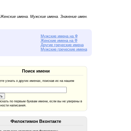
.
Женские имена
.
Мужские имена
. Значение имен.
Мужские имена на Ф
Женские имена на Ф
Другие греческие имена
Мужские греческие имена
Поиск имени
те узнать о других именах, поискав их на нашем
скать по первым буквам имени, если вы не уверены в
ности написания.
Филоктимон Вконтакте
, если вам нравится имя Филоктимон: