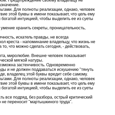
ром. Предупреждение своему владельцу не
азначение.
ньгами. Для полноты реализации, однако, человек
вие этой буквы в имени показывает, что цель ему
 богатой интуицией, чтобы выделить ее из суеты
 умение хранить секреты, проницательность,
ичность, искатель правды, не всегда
л креста - напоминание владельцу, что жизнь не
 то, что можно сделать сегодня, - действовать,
рота, миролюбие. Внешне человек показывает
ческой мягкой натуры.
 возможна застенчивость. Одновременно
оды и не должен поддаваться искушению "тянуть
де, владелец этой буквы вредит себе самому.
ньгами. Для полноты реализации, однако, человек
вие этой буквы в имени показывает, что цель ему
 богатой интуицией, чтобы выделить ее из суеты
ать все подряд, без разбора, острый критический
о не переносит "мартышкиного труда".