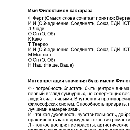
Имя Филоктимон как фраза
Ф Ферт (Смысл слова сочетает понятия: Вертел
И И (Объединение, Соединять, Союз, ЕДИНСТВ
Л Люди
О Он (О, Об)
К Како
Т Твердо
И И (Объединение, Соединять, Союз, ЕДИНСТВ
М Мыслите
О Он (О, Об)
Н Наш (Наше, Ваше)
Интерпретация значения букв имени Фило
Ф - потребность блистать, быть центром внима
первый взгляд сумбурных, но содержащих вес
людей счастливыми. Внутренняя противоречив
философских систем. Способность приврать, 
лучшими намерениями.
И - тонкая духовность, чувствительность, доб
практичность как ширму для сокрытия романти
Л - тонкое восприятие красоты, артистически