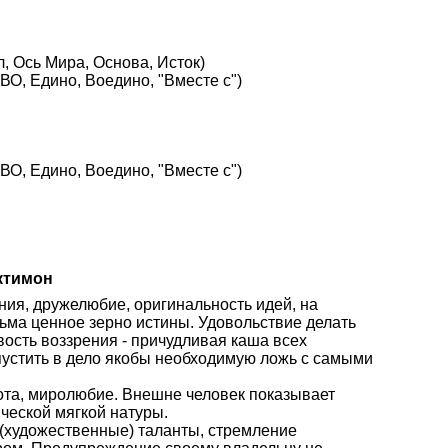
, Ось Мира, Основа, Исток)
О, Едино, Воедино, "Вместе с")
О, Едино, Воедино, "Вместе с")
ктимон
ния, дружелюбие, оригинальность идей, на
ьма ценное зерно истины. Удовольствие делать
ость воззрения - причудливая каша всех
пустить в дело якобы необходимую ложь с самыми
рота, миролюбие. Внешне человек показывает
ческой мягкой натуры.
е (художественные) таланты, стремление