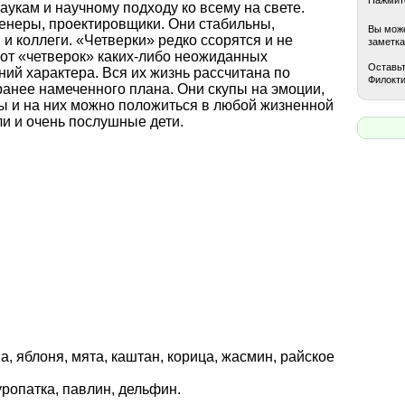
аукам и научному подходу ко всему на свете.
енеры, проектировщики. Они стабильны,
Вы може
и коллеги. «Четверки» редко ссорятся и не
заметка
 от «четверок» каких-либо неожиданных
Оставьт
ний характера. Вся их жизнь рассчитана по
Филокти
ранее намеченного плана. Они скупы на эмоции,
ы и на них можно положиться в любой жизненной
ли и очень послушные дети.
а, яблоня, мята, каштан, корица, жасмин, райское
куропатка, павлин, дельфин.