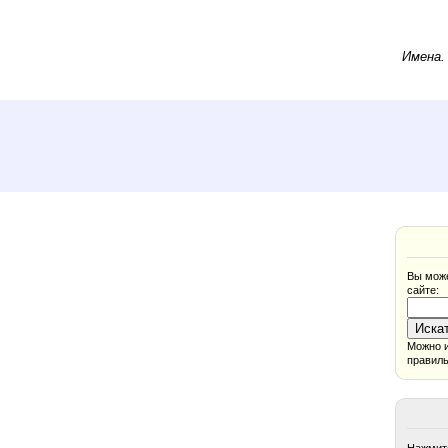
Имена
Вы може
сайте:
Можно и
правиль
Нажмите