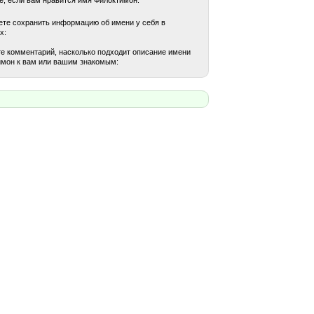
те сохранить информацию об имени у себя в
х:
е комментарий, насколько подходит описание имени
мон к вам или вашим знакомым: