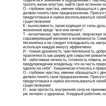
поделиться знаниями и ощущениями с партне
тратить жизнь впустую, найти свое истинное н
О - глубокие чувства, умение обращаться с де
должен понять свое предназначение. Присутст
предуготована и нужно воспользоваться своей
существования.
К - выносливость, происходящая от силы духа,
жизненное кредо "все или ничего".
Т - интуитивная, чувствительная, творческая л
соразмеряющий желания и возможности. Симво
бесконечна и не следует откладывать на завтра
используя каждую минуту эффективно.
И - тонкая духовность, чувствительность, доб
практичность как ширму для сокрытия романти
М - заботливая личность, готовность помочь,
предупреждение владельцу, что он часть прир
одеяло на себя". Хищнически относясь к приро
О - глубокие чувства, умение обращаться с де
должен понять свое предназначение. Присутст
предуготована и нужно воспользоваться своей
существования.
Н - знак протеста, внутренняя сила не приним
ум, интерес к здоровью. Усердный работник, н