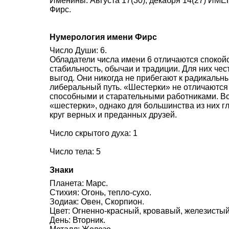
Именины: Августа 17(30), декабря 14(27) ИМЕН
Фирс.
Нумерология имени Фирс
Число Души: 6.
Обладатели числа имени 6 отличаются спокой
стабильность, обычаи и традиции. Для них че
выгод. Они никогда не прибегают к радикаль
либеральный путь. «Шестерки» не отличаются
способными и старательными работниками. В
«шестерки», однако для большинства из них г
круг верных и преданных друзей.
Число скрытого духа: 1
Число тела: 5
Знаки
Планета: Марс.
Стихия: Огонь, тепло-сухо.
Зодиак: Овен, Скорпион.
Цвет: Огненно-красный, кровавый, железистый
День: Вторник.