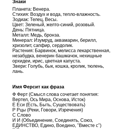
Знаки
Планета: Венера.
Стихия: Воздух и вода, тепло-влажность.
Зодиак: Телец, Весы.
Цвет: Зеленый, желто-синий, розовый.
День: Пятница.
Металл: Медь, бронза.
Минерал: Изумруд, аквамарин, берилл,
хризолит, сапфир, сердолик.
Растения: Барвинок, мелисса лекарственная,
незабудка, венерин башмачок, нехищные
орхидеи, ирис, цветная капуста.
Звери: Голубь, бык, кошка, кролик, тюлень,
лань.
Имя Ферсит как фраза
Ф Ферт (Смысл слова сочетает понятия:
Вертел, Ось Мира, Основа, Исток)
Е Еси (Есть, Быть, Существовать)
Р Рцы (Реки, Говори, Изречения)
С Слово
И И (Объединение, Соединять, Союз,
ЕДИНСТВО, Едино, Воедино, "Вместе с")