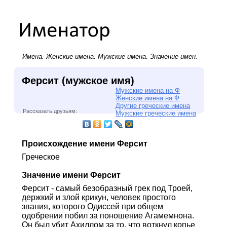
Имена.
Женские имена
.
Мужские имена
. Значение имен.
Ферсит (мужское имя)
Мужские имена на Ф
Женские имена на Ф
Другие греческие имена
Рассказать друзьям:
Мужские греческие имена
Происхождение имени Ферсит
Греческое
Значение имени Ферсит
Ферсит - самый безобразный грек под Троей,
держкий и злой крикун, человек простого
звания, которого Одиссей при общем
одобрении побил за поношение Агамемнона.
Он был убит Ахиллом за то, что воткнул копье