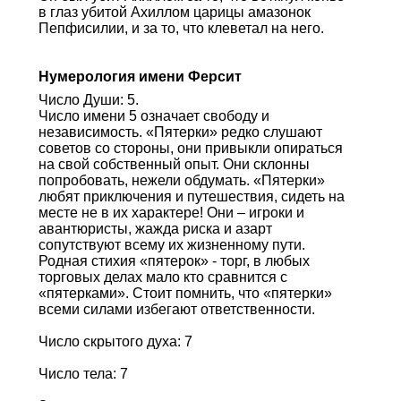
в глаз убитой Ахиллом царицы амазонок
Пепфисилии, и за то, что клеветал на него.
Нумерология имени Ферсит
Число Души: 5.
Число имени 5 означает свободу и
независимость. «Пятерки» редко слушают
советов со стороны, они привыкли опираться
на свой собственный опыт. Они склонны
попробовать, нежели обдумать. «Пятерки»
любят приключения и путешествия, сидеть на
месте не в их характере! Они – игроки и
авантюристы, жажда риска и азарт
сопутствуют всему их жизненному пути.
Родная стихия «пятерок» - торг, в любых
торговых делах мало кто сравнится с
«пятерками». Стоит помнить, что «пятерки»
всеми силами избегают ответственности.
Число скрытого духа: 7
Число тела: 7