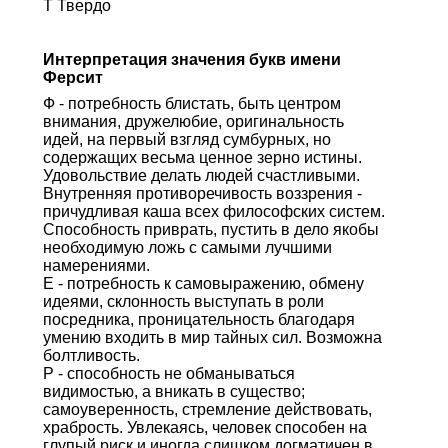
Т Твердо
Интерпретация значения букв имени
Ферсит
Ф - потребность блистать, быть центром
внимания, дружелюбие, оригинальность
идей, на первый взгляд сумбурных, но
содержащих весьма ценное зерно истины.
Удовольствие делать людей счастливыми.
Внутренняя противоречивость воззрения -
причудливая каша всех философских систем.
Способность приврать, пустить в дело якобы
необходимую ложь с самыми лучшими
намерениями.
Е - потребность к самовыражению, обмену
идеями, склонность выступать в роли
посредника, проницательность благодаря
умению входить в мир тайных сил. Возможна
болтливость.
Р - способность не обманываться
видимостью, а вникать в существо;
самоуверенность, стремление действовать,
храбрость. Увлекаясь, человек способен на
глупый риск и иногда слишком догматичен в