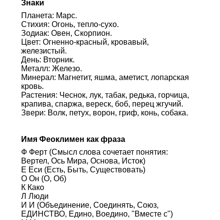
Знаки
Планета: Марс.
Стихия: Огонь, тепло-сухо.
Зодиак: Овен, Скорпион.
Цвет: Огненно-красный, кровавый,
железистый.
День: Вторник.
Металл: Железо.
Минерал: Магнетит, яшма, аметист, лопарская
кровь.
Растения: Чеснок, лук, табак, редька, горчица,
крапива, спаржа, вереск, боб, перец жгучий.
Звери: Волк, петух, ворон, гриф, конь, собака.
Имя Феоклимен как фраза
Ф Ферт (Смысл слова сочетает понятия:
Вертел, Ось Мира, Основа, Исток)
Е Еси (Есть, Быть, Существовать)
О Он (О, Об)
К Како
Л Люди
И И (Объединение, Соединять, Союз,
ЕДИНСТВО, Едино, Воедино, "Вместе с")