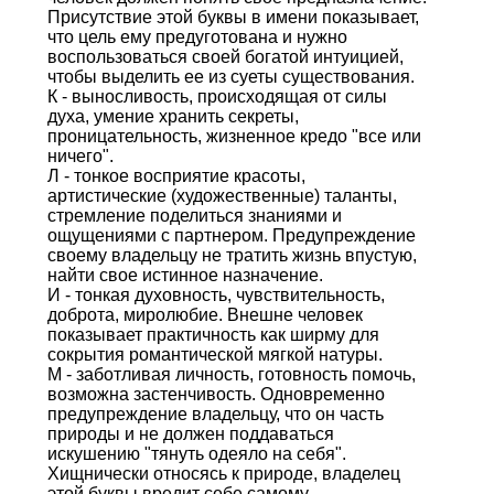
Присутствие этой буквы в имени показывает,
что цель ему предуготована и нужно
воспользоваться своей богатой интуицией,
чтобы выделить ее из суеты существования.
К - выносливость, происходящая от силы
духа, умение хранить секреты,
проницательность, жизненное кредо "все или
ничего".
Л - тонкое восприятие красоты,
артистические (художественные) таланты,
стремление поделиться знаниями и
ощущениями с партнером. Предупреждение
своему владельцу не тратить жизнь впустую,
найти свое истинное назначение.
И - тонкая духовность, чувствительность,
доброта, миролюбие. Внешне человек
показывает практичность как ширму для
сокрытия романтической мягкой натуры.
М - заботливая личность, готовность помочь,
возможна застенчивость. Одновременно
предупреждение владельцу, что он часть
природы и не должен поддаваться
искушению "тянуть одеяло на себя".
Хищнически относясь к природе, владелец
этой буквы вредит себе самому.