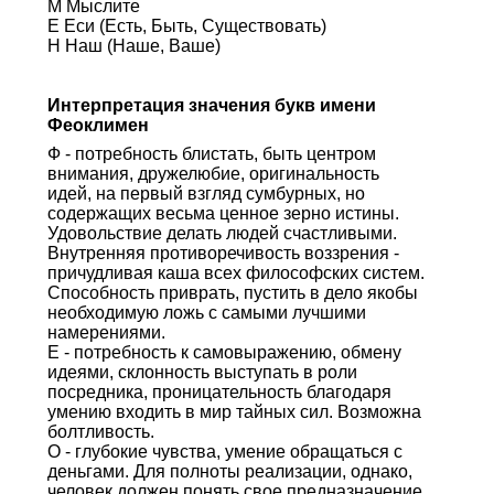
М Мыслите
Е Еси (Есть, Быть, Существовать)
Н Наш (Наше, Ваше)
Интерпретация значения букв имени
Феоклимен
Ф - потребность блистать, быть центром
внимания, дружелюбие, оригинальность
идей, на первый взгляд сумбурных, но
содержащих весьма ценное зерно истины.
Удовольствие делать людей счастливыми.
Внутренняя противоречивость воззрения -
причудливая каша всех философских систем.
Способность приврать, пустить в дело якобы
необходимую ложь с самыми лучшими
намерениями.
Е - потребность к самовыражению, обмену
идеями, склонность выступать в роли
посредника, проницательность благодаря
умению входить в мир тайных сил. Возможна
болтливость.
О - глубокие чувства, умение обращаться с
деньгами. Для полноты реализации, однако,
человек должен понять свое предназначение.