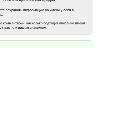
те сохранить информацию об имени у себя в
х:
е комментарий, насколько подходит описание имени
 к вам или вашим знакомым: