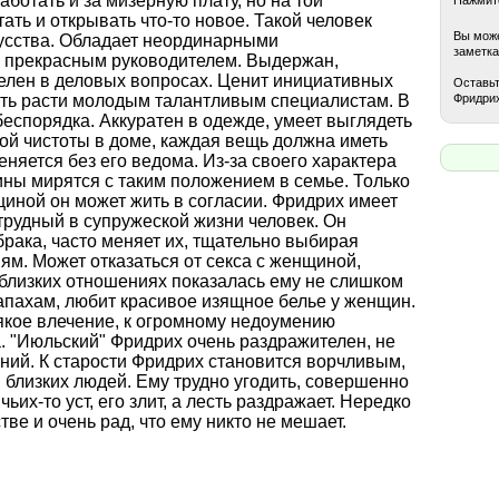
ботать и за мизерную плату, но на той
ать и открывать что-то новое. Такой человек
Вы може
усства. Обладает неординарными
заметка
ь прекрасным руководителем. Выдержан,
телен в деловых вопросах. Ценит инициативных
Оставьт
Фридрих
сть расти молодым талантливым специалистам. В
беспорядка. Аккуратен в одежде, умеет выглядеть
ной чистоты в доме, каждая вещь должна иметь
меняется без его ведома. Из-за своего характера
ины мирятся с таким положением в семье. Только
щиной он может жить в согласии. Фридрих имеет
 трудный в супружеской жизни человек. Он
брака, часто меняет их, тщательно выбирая
ям. Может отказаться от секса с женщиной,
 близких отношениях показалась ему не слишком
апахам, любит красивое изящное белье у женщин.
якое влечение, к огромному недоумению
а. "Июльский" Фридрих очень раздражителен, не
ений. К старости Фридрих становится ворчливым,
близких людей. Ему трудно угодить, совершенно
их-то уст, его злит, а лесть раздражает. Нередко
ве и очень рад, что ему никто не мешает.