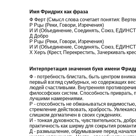
Имя Фридрих как фраза
Ф Ферт (Смысл слова сочетает понятия: Вертел
Р Рцы (Реки, Говори, Изречения)
И И (Объединение, Соединять, Союз, ЕДИНСТВ
Д Добро
Р Рцы (Реки, Говори, Изречения)
И И (Объединение, Соединять, Союз, ЕДИНСТВ
Х Херъ (Крест, Перекрестить, Зачеркивать кре
Интерпретация значения букв имени Фрид
Ф - потребность блистать, быть центром внима
первый взгляд сумбурных, но содержащих вес
людей счастливыми. Внутренняя противоречив
философских систем. Способность приврать, 
лучшими намерениями.
Р - способность не обманываться видимостью,
стремление действовать, храбрость. Увлекаясь
слишком догматичен в своих суждениях.
И - тонкая духовность, чувствительность, доб
практичность как ширму для сокрытия романти
Д - размышление, обдумывание перед началом 