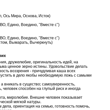
, Ось Мира, Основа, Исток)
О, Едино, Воедино, "Вместе с")
О, Едино, Воедино, "Вместе с")
стом, Вымарать, Вычеркнуть)
рих
ния, дружелюбие, оригинальность идей, на
ьма ценное зерно истины. Удовольствие делать
ость воззрения - причудливая каша всех
пустить в дело якобы необходимую ложь с самыми
 а вникать в существо; самоуверенность,
, человек способен на глупый риск и иногда
рота, миролюбие. Внешне человек показывает
ческой мягкой натуры.
дела, ориентация на семью, готовность помочь,