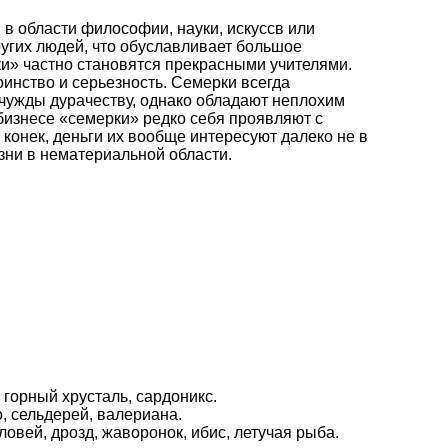
в области философии, науки, искуссв или
угих людей, что обуславливает большое
ки» частно становятся прекрасными учителями.
оинство и серьезность. Семерки всегда
 чужды дурачеству, однако обладают неплохим
бизнесе «семерки» редко себя проявляют с
конек, деньги их вообще интересуют далеко не в
зни в нематериальной области.
, горный хрусталь, сардоникс.
, сельдерей, валериана.
оловей, дрозд, жаворонок, ибис, летучая рыба.