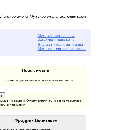
.
Женские имена
.
Мужские имена
. Значение имен.
Мужские имена на Ф
Женские имена на Ф
Другие германские имена
Мужские германские имена
Поиск имени
те узнать о других именах, поискав их на нашем
скать по первым буквам имени, если вы не уверены в
ности написания.
Фридрих Вконтакте
, если вам нравится имя Фридрих: