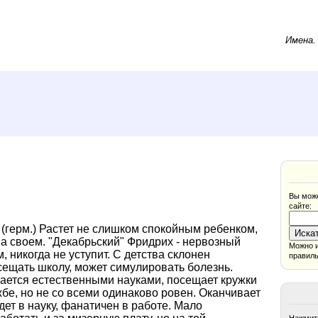
Имена
Вы може
сайте:
(герм.) Растет не слишком спокойным ребенком,
на своем. "Декабрьский" Фридрих - нервозный
Можно и
 никогда не уступит. С детства склонен
правиль
осещать школу, может симулировать болезнь.
кается естественными науками, посещает кружки
бе, но не со всеми одинаково ровен. Оканчивает
ет в науку, фанатичен в работе. Мало
Нажмите