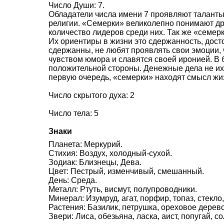
Число Души: 7.
Обладатели числа имени 7 проявляют таланты 
религии. «Семерки» великолепно понимают др
количество лидеров среди них. Так же «семер
Их ориентиры в жизни это сдержанность, дост
сдержанны, не любят проявлять свои эмоции,
чувством юмора и славятся своей иронией. В 
положительной стороны. Денежные дела не их 
первую очередь, «семерки» находят смысл жи
Число скрытого духа: 2
Число тела: 5
Знаки
Планета: Меркурий.
Стихия: Воздух, холодный-сухой.
Зодиак: Близнецы, Дева.
Цвет: Пестрый, изменчивый, смешанный.
День: Среда.
Металл: Ртуть, висмут, полупроводники.
Минерал: Изумруд, агат, порфир, топаз, стекло
Растения: Базилик, петрушка, ореховое дерево
Звери: Лиса, обезьяна, ласка, аист, попугай, с