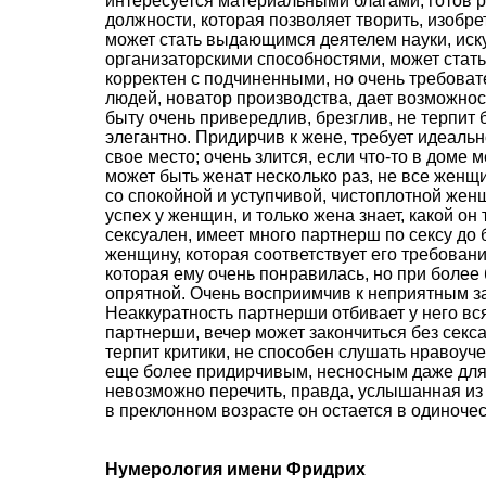
интересуется материальными благами, готов ра
должности, которая позволяет творить, изобрет
может стать выдающимся деятелем науки, иск
организаторскими способностями, может стат
корректен с подчиненными, но очень требова
людей, новатор производства, дает возможно
быту очень привередлив, брезглив, не терпит 
элегантно. Придирчив к жене, требует идеаль
свое место; очень злится, если что-то в доме 
может быть женат несколько раз, не все женщ
со спокойной и уступчивой, чистоплотной жен
успех у женщин, и только жена знает, какой он
сексуален, имеет много партнерш по сексу до 
женщину, которая соответствует его требовани
которая ему очень понравилась, но при более
опрятной. Очень восприимчив к неприятным з
Неаккуратность партнерши отбивает у него вс
партнерши, вечер может закончиться без секс
терпит критики, не способен слушать нравоуч
еще более придирчивым, несносным даже для 
невозможно перечить, правда, услышанная из чь
в преклонном возрасте он остается в одиночест
Нумерология имени Фридрих