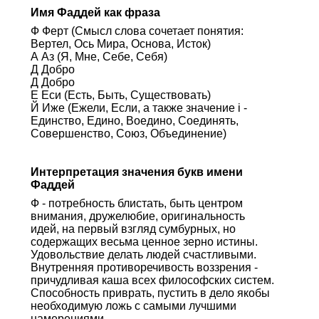
Имя Фаддей как фраза
Ф Ферт (Смысл слова сочетает понятия:
Вертел, Ось Мира, Основа, Исток)
А Аз (Я, Мне, Себе, Себя)
Д Добро
Д Добро
Е Еси (Есть, Быть, Существовать)
Й Иже (Ежели, Если, а также значение i -
Единство, Едино, Воедино, Соединять,
Совершенство, Союз, Объединение)
Интерпретация значения букв имени
Фаддей
Ф - потребность блистать, быть центром
внимания, дружелюбие, оригинальность
идей, на первый взгляд сумбурных, но
содержащих весьма ценное зерно истины.
Удовольствие делать людей счастливыми.
Внутренняя противоречивость воззрения -
причудливая каша всех философских систем.
Способность приврать, пустить в дело якобы
необходимую ложь с самыми лучшими
намерениями.