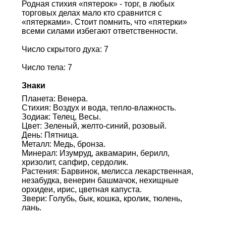
Родная стихия «пятерок» - торг, в любых
торговых делах мало кто сравнится с
«пятерками». Стоит помнить, что «пятерки»
всеми силами избегают ответственности.
Число скрытого духа: 7
Число тела: 7
Знаки
Планета: Венера.
Стихия: Воздух и вода, тепло-влажность.
Зодиак: Телец, Весы.
Цвет: Зеленый, желто-синий, розовый.
День: Пятница.
Металл: Медь, бронза.
Минерал: Изумруд, аквамарин, берилл,
хризолит, сапфир, сердолик.
Растения: Барвинок, мелисса лекарственная,
незабудка, венерин башмачок, нехищные
орхидеи, ирис, цветная капуста.
Звери: Голубь, бык, кошка, кролик, тюлень,
лань.