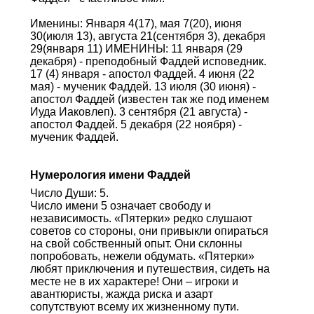
Именины: Января 4(17), мая 7(20), июня
30(июля 13), августа 21(сентября 3), декабря
29(января 11) ИМЕНИНЫ: 11 января (29
декабря) - преподобный Фаддей исповедник.
17 (4) января - апостол Фаддей. 4 июня (22
мая) - мученик Фаддей. 13 июля (30 июня) -
апостол Фаддей (известен так же под именем
Иуда Иаковлеп). 3 сентября (21 августа) -
апостол Фаддей. 5 декабря (22 ноября) -
мученик Фаддей.
Нумерология имени Фаддей
Число Души: 5.
Число имени 5 означает свободу и
независимость. «Пятерки» редко слушают
советов со стороны, они привыкли опираться
на свой собственный опыт. Они склонны
попробовать, нежели обдумать. «Пятерки»
любят приключения и путешествия, сидеть на
месте не в их характере! Они – игроки и
авантюристы, жажда риска и азарт
сопутствуют всему их жизненному пути.