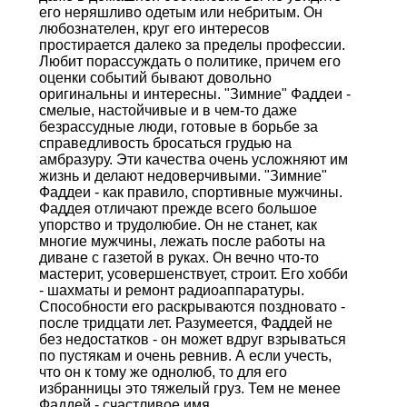
его неряшливо одетым или небритым. Он
любознателен, круг его интересов
простирается далеко за пределы профессии.
Любит порассуждать о политике, причем его
оценки событий бывают довольно
оригинальны и интересны. "Зимние" Фаддеи -
смелые, настойчивые и в чем-то даже
безрассудные люди, готовые в борьбе за
справедливость бросаться грудью на
амбразуру. Эти качества очень усложняют им
жизнь и делают недоверчивыми. "Зимние"
Фаддеи - как правило, спортивные мужчины.
Фаддея отличают прежде всего большое
упорство и трудолюбие. Он не станет, как
многие мужчины, лежать после работы на
диване с газетой в руках. Он вечно что-то
мастерит, усовершенствует, строит. Его хобби
- шахматы и ремонт радиоаппаратуры.
Способности его раскрываются поздновато -
после тридцати лет. Разумеется, Фаддей не
без недостатков - он может вдруг взрываться
по пустякам и очень ревнив. А если учесть,
что он к тому же однолюб, то для его
избранницы это тяжелый груз. Тем не менее
Фаддей - счастливое имя.