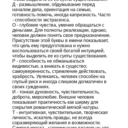
Д - размышление, обдумывание перед
началом дела, ориентация на семью,
готовность помочь, иногда капризность. Часто
- способности экстрасенса.
О - глубокие чувства, умение обращаться с
деньгами. Для полноты реализации, однако,
человек должен понять свое предназначение.
Присутствие этой буквы в имени показывает,
что цель ему предуготована и нужно
воспользоваться своей богатой интуицией,
чтобы выделить ее из суеты существования.
Р - способность не обманываться
видимостью, а вникать в существо;
самоуверенность, стремление действовать,
храбрость. Увлекаясь, человек способен на
глупый риск и иногда слишком догматичен в
своих суждениях.
И - тонкая духовность, чувствительность,
доброта, миролюбие. Внешне человек
показывает практичность как ширму для
сокрытия романтической мягкой натуры.
Т - интуитивная, чувствительная, творческая
личность, искатель правды, не всегда
соразмеряющий желания и возможности.
Символ креста - напоминание владельцу, что