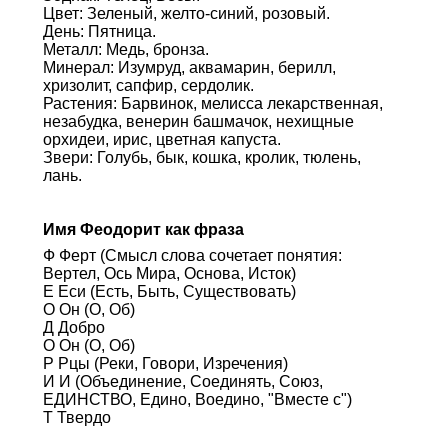
Цвет: Зеленый, желто-синий, розовый.
День: Пятница.
Металл: Медь, бронза.
Минерал: Изумруд, аквамарин, берилл,
хризолит, сапфир, сердолик.
Растения: Барвинок, мелисса лекарственная,
незабудка, венерин башмачок, нехищные
орхидеи, ирис, цветная капуста.
Звери: Голубь, бык, кошка, кролик, тюлень,
лань.
Имя Феодорит как фраза
Ф Ферт (Смысл слова сочетает понятия:
Вертел, Ось Мира, Основа, Исток)
Е Еси (Есть, Быть, Существовать)
О Он (О, Об)
Д Добро
О Он (О, Об)
Р Рцы (Реки, Говори, Изречения)
И И (Объединение, Соединять, Союз,
ЕДИНСТВО, Едино, Воедино, "Вместе с")
Т Твердо