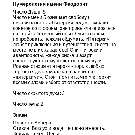
Нумерология имени Феодорит
Число Души: 5.
Число имени 5 означает свободу и
независимость. «Пятерки» редко слушают
советов со стороны, они привыкли опираться
на свой собственный опыт. Они склонны
попробовать, нежели обдумать. «Пятерки»
любят приключения и путешествия, сидеть на
месте не в их характере! Они – игроки и
авантюристы, жажда риска и азарт
сопутствуют всему их жизненному пути.
Родная стихия «пятерок» - торг, в любых
торговых делах мало кто сравнится с
«пятерками». Стоит помнить, что «пятерки»
всеми силами избегают ответственности.
Число скрытого духа: 3
Число тела: 2
Знаки
Планета: Венера.
Стихия: Воздух и вода, тепло-влажность.
Зодиак: Телец, Весы.