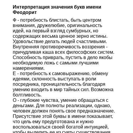
Интерпретация значения букв имени
Феодорит
Ф - потребность блистать, быть центром
внимания, дружелюбие, оригинальность
идей, на первый взгляд сумбурных, но
содержащих весьма ценное зерно истины.
Удовольствие делать людей счастливыми.
Внутренняя противоречивость воззрения -
причудливая каша всех философских систем.
Способность приврать, пустить в дело якобы
необходимую ложь с самыми лучшими
намерениями.
Е - потребность к самовыражению, обмену
идеями, склонность выступать в роли
посредника, проницательность благодаря
умению входить в мир тайных сил. Возможна
болтливость.
О - глубокие чувства, умение обращаться с
деньгами. Для полноты реализации, однако,
человек должен понять свое предназначение.
Присутствие этой буквы в имени показывает,
что цель ему предуготована и нужно
воспользоваться своей богатой интуицией,
чтобы выделить ее из суеты существования.