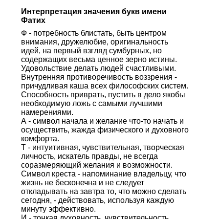
Интерпретация значения букв имени
Фатих
Ф - потребность блистать, быть центром
внимания, дружелюбие, оригинальность
идей, на первый взгляд сумбурных, но
содержащих весьма ценное зерно истины.
Удовольствие делать людей счастливыми.
Внутренняя противоречивость воззрения -
причудливая каша всех философских систем.
Способность приврать, пустить в дело якобы
необходимую ложь с самыми лучшими
намерениями.
А - символ начала и желание что-то начать и
осуществить, жажда физического и духовного
комфорта.
Т - интуитивная, чувствительная, творческая
личность, искатель правды, не всегда
соразмеряющий желания и возможности.
Символ креста - напоминание владельцу, что
жизнь не бесконечна и не следует
откладывать на завтра то, что можно сделать
сегодня, - действовать, используя каждую
минуту эффективно.
И - тонкая духовность, чувствительность,