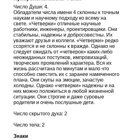
Число Души: 4.
Обладатели числа имени 4 склонны к точным
наукам и научному подходу ко всему на
свете. «Четверки» отличные научные
работники, инженеры, проектировщики. Они
стабильны, надежны и добросовестны. Их
уважают друзья и коллеги. «Четверки» редко
ссорятся и не склонны к вражде. Однако не
следует ожидать от «четверок» каких-либо
неожиданных поступков, импровизаций,
творческих проявлений характера. Вся их
жизнь рассчитана по минутам и мало что
способно сместить их с заранее намеченного
плана. Они скупы на эмоции, зачастую
холодны. Однако «четверки» надежны и на
них можно положиться в любой жизненной
ситуации. Они строгие и даже суровые
родители и очень послушные дети.
Число скрытого духа: 2
Число тела: 2
Знаки