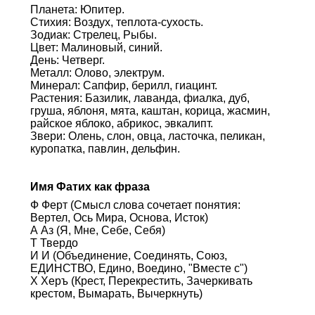
Планета: Юпитер.
Стихия: Воздух, теплота-сухость.
Зодиак: Стрелец, Рыбы.
Цвет: Малиновый, синий.
День: Четверг.
Металл: Олово, электрум.
Минерал: Сапфир, берилл, гиацинт.
Растения: Базилик, лаванда, фиалка, дуб,
груша, яблоня, мята, каштан, корица, жасмин,
райское яблоко, абрикос, эвкалипт.
Звери: Олень, слон, овца, ласточка, пеликан,
куропатка, павлин, дельфин.
Имя Фатих как фраза
Ф Ферт (Смысл слова сочетает понятия:
Вертел, Ось Мира, Основа, Исток)
А Аз (Я, Мне, Себе, Себя)
Т Твердо
И И (Объединение, Соединять, Союз,
ЕДИНСТВО, Едино, Воедино, "Вместе с")
Х Херъ (Крест, Перекрестить, Зачеркивать
крестом, Вымарать, Вычеркнуть)