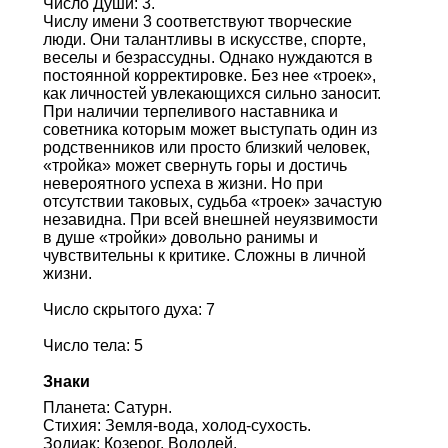
Число Души: 3.
Числу имени 3 соответствуют творческие
люди. Они талантливы в искусстве, спорте,
веселы и безрассудны. Однако нуждаются в
постоянной корректировке. Без нее «троек»,
как личностей увлекающихся сильно заносит.
При наличии терпеливого наставника и
советника которым может выступать один из
родственников или просто близкий человек,
«тройка» может свернуть горы и достичь
невероятного успеха в жизни. Но при
отсутствии таковых, судьба «троек» зачастую
незавидна. При всей внешней неуязвимости
в душе «тройки» довольно ранимы и
чувствительны к критике. Сложны в личной
жизни.
Число скрытого духа: 7
Число тела: 5
Знаки
Планета: Сатурн.
Стихия: Земля-вода, холод-сухость.
Зодиак: Козерог, Водолей.