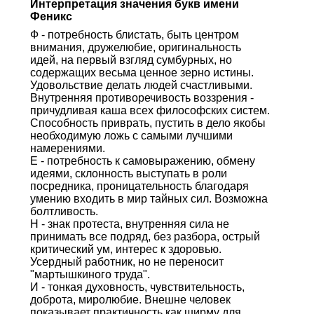
Интерпретация значения букв имени
Феникс
Ф - потребность блистать, быть центром
внимания, дружелюбие, оригинальность
идей, на первый взгляд сумбурных, но
содержащих весьма ценное зерно истины.
Удовольствие делать людей счастливыми.
Внутренняя противоречивость воззрения -
причудливая каша всех философских систем.
Способность приврать, пустить в дело якобы
необходимую ложь с самыми лучшими
намерениями.
Е - потребность к самовыражению, обмену
идеями, склонность выступать в роли
посредника, проницательность благодаря
умению входить в мир тайных сил. Возможна
болтливость.
Н - знак протеста, внутренняя сила не
принимать все подряд, без разбора, острый
критический ум, интерес к здоровью.
Усердный работник, но не переносит
"мартышкиного труда".
И - тонкая духовность, чувствительность,
доброта, миролюбие. Внешне человек
показывает практичность как ширму для