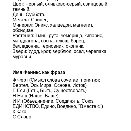
Цвет: Черный, оливково-серый, свинцовый,
темный.
День: Суббота.
Металл: Свинец.
Минерал: Оникс, халцедон, магнетит,
обсидиан.
Растения: Тмин, рута, чемерица, кипарис,
мандрагора, сосна, плющ, борец,
белладонна, терновник, окопник.
Звери: Удод, крот, верблюд, осел, черепаха,
муравьи.
Имя Феникс как фраза
Ф Ферт (Смысл слова сочетает понятия:
Вертел, Ось Мира, Основа, Исток)
Е Еси (Есть, Быть, Существовать)
Н Наш (Наше, Ваше)
И И (Объединение, Соединять, Союз,
ЕДИНСТВО, Едино, Воедино, "Вместе с")
К Како
С Слово