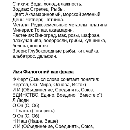
Стихия: Вода, холод-влажность.
Зодиак: Стрелец, Рыбы.
Цвет: Аквамариновый, морской зеленый.
День: Четверг, Пятница.
Металл: Редкоземельные металлы, платина.
Минерал: Топаз, аквамарин.
Растения: Виноград, мак, розы, шафран,
плакучая ива, водоросли, грибы, кувшинка,
белена, конопля.
Звери: Глубоководные рыбы, кит, чайка,
альбатрос, дельфин.
Имя Филогоний как фраза
Ф Ферт (Смысл слова сочетает понятия:
Вертел, Ось Мира, Основа, Исток)
И И (Объединение, Соединять, Союз,
ЕДИНСТВО, Едино, Воедино, "Вместе с")
Л Люди
О Он (О, Об)
Г Глагол (Говорить)
О Он (О, Об)
Н Наш (Наше, Ваше)
И И (Объединение, Соединять, Союз,