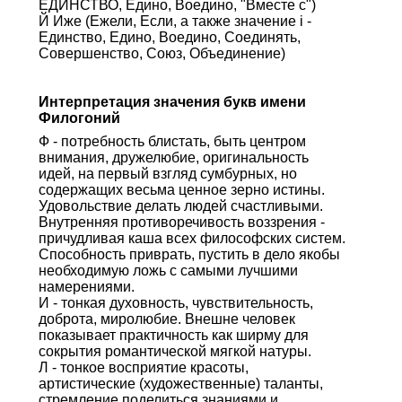
ЕДИНСТВО, Едино, Воедино, "Вместе с")
Й Иже (Ежели, Если, а также значение i -
Единство, Едино, Воедино, Соединять,
Совершенство, Союз, Объединение)
Интерпретация значения букв имени
Филогоний
Ф - потребность блистать, быть центром
внимания, дружелюбие, оригинальность
идей, на первый взгляд сумбурных, но
содержащих весьма ценное зерно истины.
Удовольствие делать людей счастливыми.
Внутренняя противоречивость воззрения -
причудливая каша всех философских систем.
Способность приврать, пустить в дело якобы
необходимую ложь с самыми лучшими
намерениями.
И - тонкая духовность, чувствительность,
доброта, миролюбие. Внешне человек
показывает практичность как ширму для
сокрытия романтической мягкой натуры.
Л - тонкое восприятие красоты,
артистические (художественные) таланты,
стремление поделиться знаниями и