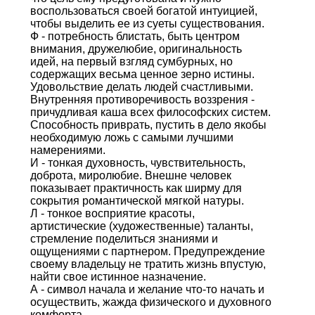
воспользоваться своей богатой интуицией,
чтобы выделить ее из суеты существования.
Ф - потребность блистать, быть центром
внимания, дружелюбие, оригинальность
идей, на первый взгляд сумбурных, но
содержащих весьма ценное зерно истины.
Удовольствие делать людей счастливыми.
Внутренняя противоречивость воззрения -
причудливая каша всех философских систем.
Способность приврать, пустить в дело якобы
необходимую ложь с самыми лучшими
намерениями.
И - тонкая духовность, чувствительность,
доброта, миролюбие. Внешне человек
показывает практичность как ширму для
сокрытия романтической мягкой натуры.
Л - тонкое восприятие красоты,
артистические (художественные) таланты,
стремление поделиться знаниями и
ощущениями с партнером. Предупреждение
своему владельцу не тратить жизнь впустую,
найти свое истинное назначение.
А - символ начала и желание что-то начать и
осуществить, жажда физического и духовного
комфорта.