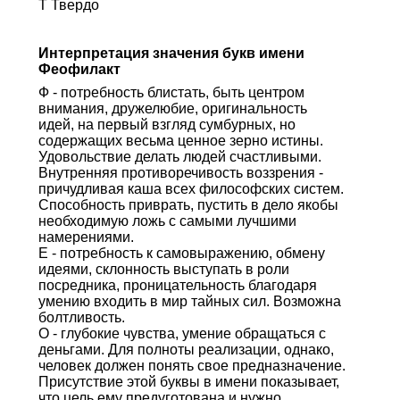
Т Твердо
Интерпретация значения букв имени
Феофилакт
Ф - потребность блистать, быть центром
внимания, дружелюбие, оригинальность
идей, на первый взгляд сумбурных, но
содержащих весьма ценное зерно истины.
Удовольствие делать людей счастливыми.
Внутренняя противоречивость воззрения -
причудливая каша всех философских систем.
Способность приврать, пустить в дело якобы
необходимую ложь с самыми лучшими
намерениями.
Е - потребность к самовыражению, обмену
идеями, склонность выступать в роли
посредника, проницательность благодаря
умению входить в мир тайных сил. Возможна
болтливость.
О - глубокие чувства, умение обращаться с
деньгами. Для полноты реализации, однако,
человек должен понять свое предназначение.
Присутствие этой буквы в имени показывает,
что цель ему предуготована и нужно