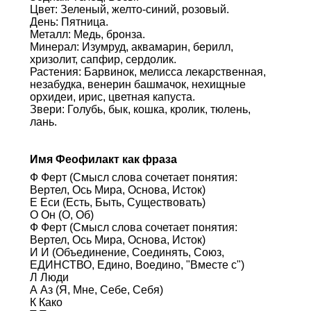
Цвет: Зеленый, желто-синий, розовый.
День: Пятница.
Металл: Медь, бронза.
Минерал: Изумруд, аквамарин, берилл,
хризолит, сапфир, сердолик.
Растения: Барвинок, мелисса лекарственная,
незабудка, венерин башмачок, нехищные
орхидеи, ирис, цветная капуста.
Звери: Голубь, бык, кошка, кролик, тюлень,
лань.
Имя Феофилакт как фраза
Ф Ферт (Смысл слова сочетает понятия:
Вертел, Ось Мира, Основа, Исток)
Е Еси (Есть, Быть, Существовать)
О Он (О, Об)
Ф Ферт (Смысл слова сочетает понятия:
Вертел, Ось Мира, Основа, Исток)
И И (Объединение, Соединять, Союз,
ЕДИНСТВО, Едино, Воедино, "Вместе с")
Л Люди
А Аз (Я, Мне, Себе, Себя)
К Како