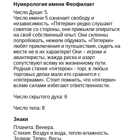
Нумерология имени Феофилакт
Число Души: 5.
Число имени 5 означает свободу и
независимость. «Пятерки» редко слушают
советов со стороны, они привыкли опираться
на свой собственный опыт. Они склонны
попробовать, нежели обдумать. «Пятерки»
любят приключения и путешествия, сидеть на
месте не в их характере! Они – игроки и
авантюристы, жажда риска и азарт
сопутствуют всему их жизненному пути.
Родная стихия «пятерок» - торг, в любых
торговых делах мало кто сравнится с
«пятерками». Стоит помнить, что «пятерки»
всеми силами избегают ответственности.
Число скрытого духа: 6
Число тела: 8
Знаки
Планета: Венера.
Стихия: Воздух и вода, тепло-влажность.
Зодиак: Телец, Весы.