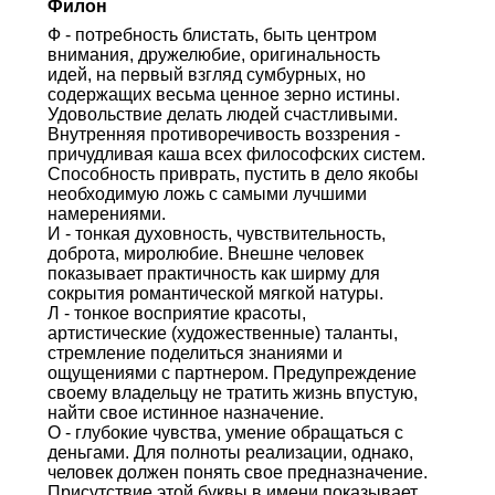
Филон
Ф - потребность блистать, быть центром
внимания, дружелюбие, оригинальность
идей, на первый взгляд сумбурных, но
содержащих весьма ценное зерно истины.
Удовольствие делать людей счастливыми.
Внутренняя противоречивость воззрения -
причудливая каша всех философских систем.
Способность приврать, пустить в дело якобы
необходимую ложь с самыми лучшими
намерениями.
И - тонкая духовность, чувствительность,
доброта, миролюбие. Внешне человек
показывает практичность как ширму для
сокрытия романтической мягкой натуры.
Л - тонкое восприятие красоты,
артистические (художественные) таланты,
стремление поделиться знаниями и
ощущениями с партнером. Предупреждение
своему владельцу не тратить жизнь впустую,
найти свое истинное назначение.
О - глубокие чувства, умение обращаться с
деньгами. Для полноты реализации, однако,
человек должен понять свое предназначение.
Присутствие этой буквы в имени показывает,