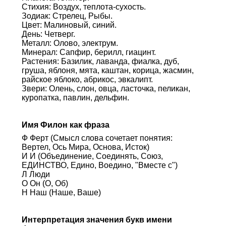
Стихия: Воздух, теплота-сухость.
Зодиак: Стрелец, Рыбы.
Цвет: Малиновый, синий.
День: Четверг.
Металл: Олово, электрум.
Минерал: Сапфир, берилл, гиацинт.
Растения: Базилик, лаванда, фиалка, дуб,
груша, яблоня, мята, каштан, корица, жасмин,
райское яблоко, абрикос, эвкалипт.
Звери: Олень, слон, овца, ласточка, пеликан,
куропатка, павлин, дельфин.
Имя Филон как фраза
Ф Ферт (Смысл слова сочетает понятия:
Вертел, Ось Мира, Основа, Исток)
И И (Объединение, Соединять, Союз,
ЕДИНСТВО, Едино, Воедино, "Вместе с")
Л Люди
О Он (О, Об)
Н Наш (Наше, Ваше)
Интерпретация значения букв имени