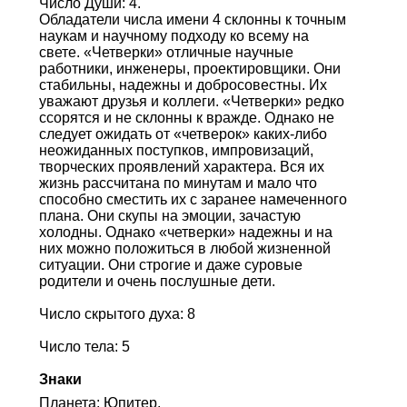
Число Души: 4.
Обладатели числа имени 4 склонны к точным
наукам и научному подходу ко всему на
свете. «Четверки» отличные научные
работники, инженеры, проектировщики. Они
стабильны, надежны и добросовестны. Их
уважают друзья и коллеги. «Четверки» редко
ссорятся и не склонны к вражде. Однако не
следует ожидать от «четверок» каких-либо
неожиданных поступков, импровизаций,
творческих проявлений характера. Вся их
жизнь рассчитана по минутам и мало что
способно сместить их с заранее намеченного
плана. Они скупы на эмоции, зачастую
холодны. Однако «четверки» надежны и на
них можно положиться в любой жизненной
ситуации. Они строгие и даже суровые
родители и очень послушные дети.
Число скрытого духа: 8
Число тела: 5
Знаки
Планета: Юпитер.