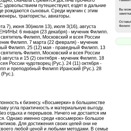
оздно, сначала стремятся достичь прочного
С удовольствием путешествуют, ездят в дальние
Вы може
ще рождаются сыновья. Среди мужчин с этим
заметка
нженеры, трактористы, авиаторы.
Оставьт
Филипп 
а 7), июня 30(июля 13), июля 3(16), августа
ИМЕНИНЫ: 6 января (23 декабря) - мученик Филипп.
 - святитель Филипп, Московский и всея России
ченик Филипп. 7 марта (22 февраля) - мученик
ный Филипп. 25 (12) мая - праведный Филипп. 13
- святитель Филипп, Московский и всея России
 августа и 15 (2) сентября - мученик Филипп. 18
сея России чудотворец (Рус.). 24 (11) октября -
ипп и преподобный Филипп Иранский (Рус.). 28
(Рус.).
лонность к бизнесу. «Восьмерки» в большинстве
лаву угла практичность и материальную выгоду.
ез отдыха и перерывов. Ничего не достается им
ться. Однако именно среди «восьмерок» большое
итиков. Для достижения своих целей они не
своего любой ценой и любыми методами. В семье