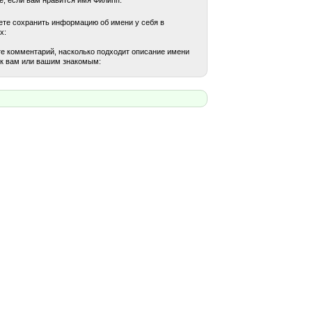
те сохранить информацию об имени у себя в
х:
е комментарий, насколько подходит описание имени
к вам или вашим знакомым: