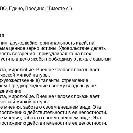
О, Едино, Воедино, "Вместе с")
пп
ния, дружелюбие, оригинальность идей, на
ьма ценное зерно истины. Удовольствие делать
ость воззрения - причудливая каша всех
пустить в дело якобы необходимую ложь с самыми
рота, миролюбие. Внешне человек показывает
ческой мягкой натуры.
е (художественные) таланты, стремление
ром. Предупреждение своему владельцу не
азначение.
рота, миролюбие. Внешне человек показывает
ческой мягкой натуры.
е мнения, забота о своем внешнем виде. Эта
постижению действительности в ее целостности.
е мнения, забота о своем внешнем виде. Эта
постижению действительности в ее целостности.