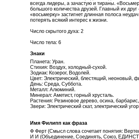
всегда лидеры, а зачастую и тираны. «Восьмер
большого количества друзей. Главный их друг 
«восьмерку» застигнет длинная полоса неудач
потерять всякий интерес к жизни.
Число скрытого духа: 2
Число тела: 6
Знаки
Планета: Уран.
Стихия: Воздух, холодный-сухой.
Зодиак: Козерог, Водолей.
Цвет: Электрический, блестящий, неоновый, ф
День: Среда, Суббота.
Металл: Алюминий.
Минерал: Аметист, горный хрусталь.
Растения: Резиновое дерево, осина, барбарис,
Звери: Электрический скат, электрический угор
Имя Филипп как фраза
Ф Ферт (Смысл слова сочетает понятия: Вертел
И И (Объединение, Соединять, Союз, ЕДИНСТВ