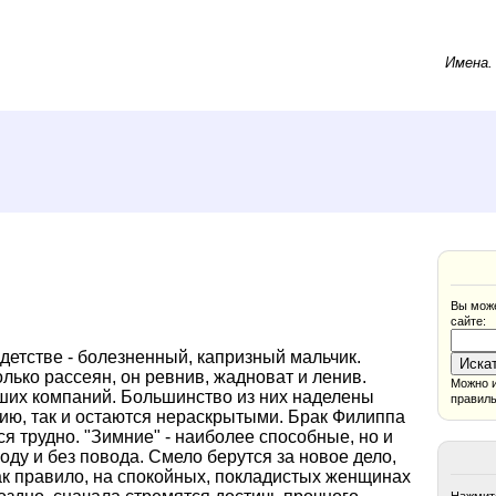
Имена
Вы може
сайте:
 детстве - болезненный, капризный мальчик.
олько рассеян, он ревнив, жадноват и ленив.
Можно и
ших компаний. Большинство из них наделены
правиль
ию, так и остаются нераскрытыми. Брак Филиппа
ся трудно. "Зимние" - наиболее способные, но и
ду и без повода. Смело берутся за новое дело,
как правило, на спокойных, покладистых женщинах
Нажмите