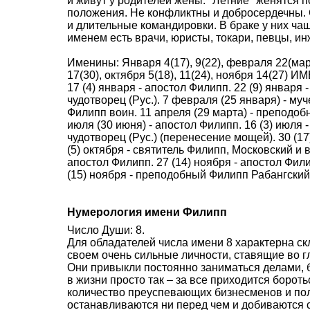
и живут у родителей жены. "Летние" женятся п
положения. Не конфликтны и добросердечны. 
и длительные командировки. В браке у них ча
именем есть врачи, юристы, токари, певцы, и
Именины: Января 4(17), 9(22), февраля 22(март
17(30), октября 5(18), 11(24), ноября 14(27) 
17 (4) января - апостол Филипп. 22 (9) января
чудотворец (Рус.). 7 февраля (25 января) - му
Филипп воин. 11 апреля (29 марта) - преподоб
июля (30 июня) - апостол Филипп. 16 (3) июля 
чудотворец (Рус.) (перенесение мощей). 30 (17)
(5) октября - святитель Филипп, Московский и в
апостол Филипп. 27 (14) ноября - апостол Фил
(15) ноября - преподобный Филипп Рабангский 
Нумерология имени Филипп
Число Души: 8.
Для обладателей числа имени 8 характерна ск
своем очень сильные личности, ставящие во г
Они привыкли постоянно заниматься делами, б
в жизни просто так – за все приходится боро
количество преуспевающих бизнесменов и пол
останавливаются ни перед чем и добиваются 