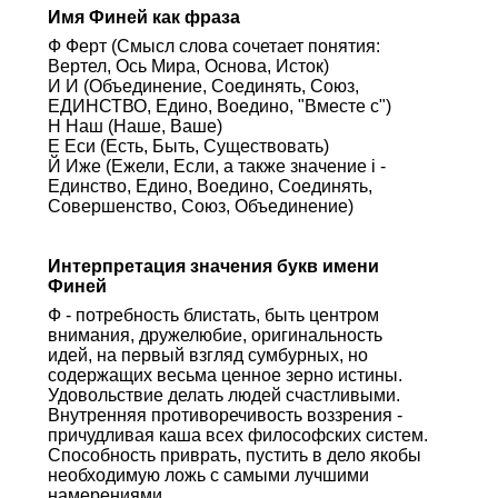
Имя Финей как фраза
Ф Ферт (Смысл слова сочетает понятия:
Вертел, Ось Мира, Основа, Исток)
И И (Объединение, Соединять, Союз,
ЕДИНСТВО, Едино, Воедино, "Вместе с")
Н Наш (Наше, Ваше)
Е Еси (Есть, Быть, Существовать)
Й Иже (Ежели, Если, а также значение i -
Единство, Едино, Воедино, Соединять,
Совершенство, Союз, Объединение)
Интерпретация значения букв имени
Финей
Ф - потребность блистать, быть центром
внимания, дружелюбие, оригинальность
идей, на первый взгляд сумбурных, но
содержащих весьма ценное зерно истины.
Удовольствие делать людей счастливыми.
Внутренняя противоречивость воззрения -
причудливая каша всех философских систем.
Способность приврать, пустить в дело якобы
необходимую ложь с самыми лучшими
намерениями.