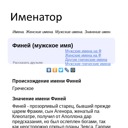
Имена.
Женские имена
.
Мужские имена
. Значение имен.
Финей (мужское имя)
Мужские имена на Ф
Женские имена на Ф
Другие греческие имена
Рассказать друзьям:
Мужские греческие имена
Происхождение имени Финей
Греческое
Значение имени Финей
Финей - прозорливый старец, бывший прежде
царем Фракии, сын Агенора, женатый па
Клеопатре, получил от Аполлона дар
предсказания, но был ослеплен богами, так
как неосторожно открыл планы Зевса. Гарпии