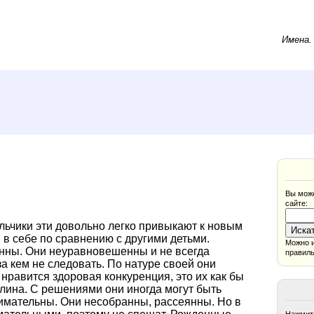
Имена
Вы може
сайте:
льчики эти довольно легко привыкают к новым
в себе по сравнению с другими детьми.
Можно и
ны. Они неуравновешенны и не всегда
правиль
а кем не следовать. По натуре своей они
нравится здоровая конкуренция, это их как бы
лина. С решениями они иногда могут быть
имательны. Они несобранны, рассеянны. Но в
Нажмите