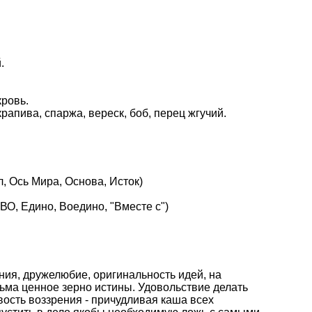
.
кровь.
 крапива, спаржа, вереск, боб, перец жгучий.
, Ось Мира, Основа, Исток)
О, Едино, Воедино, "Вместе с")
ния, дружелюбие, оригинальность идей, на
ьма ценное зерно истины. Удовольствие делать
ость воззрения - причудливая каша всех