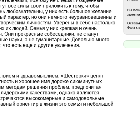
мательными, поэтому не спешат. Рожденные
ут все силы свои приложить к тому, чтобы
Вы може
ень любознательны, у них есть большое желание
заметка
лый характер, но они немного неуравновешенны и
творческим личностям. Уверены в себе настолько,
Оставьт
Фаиз к 
х их людей. Семья у них крепкая и очень
. Они прекрасные собеседники, не станут
ые науки, а не гуманитарные. Довольно много
 что есть еще и другие увлечения.
ствием и здравомыслием. «Шестерки» ценят
стность и хорошее имя дороже сиюминутных
ным методам решения проблем, предпочитая
 лидерскими качествами, однако являются
стречаются высокомерные и самодовольные
лавный ориентир в жизни это семья и небольшой