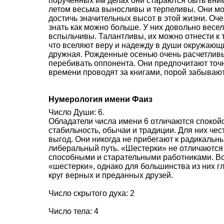
порученных им делах они стараются быть вни
летом весьма выносливы и терпеливы. Они мог
достичь значительных высот в этой жизни. Оч
знать как можно больше. У них довольно весе
вспыльчивы. Талантливы, их можно отнести к 
что вселяют веру и надежду в души окружающи
дружная. Рожденные осенью очень расчетливы
перебивать оппонента. Они предпочитают точн
времени проводят за книгами, порой забывают,
Нумерология имени Фаиз
Число Души: 6.
Обладатели числа имени 6 отличаются спокой
стабильность, обычаи и традиции. Для них че
выгод. Они никогда не прибегают к радикаль
либеральный путь. «Шестерки» не отличаются
способными и старательными работниками. В
«шестерки», однако для большинства из них г
круг верных и преданных друзей.
Число скрытого духа: 2
Число тела: 4