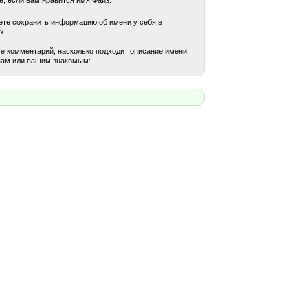
те сохранить информацию об имени у себя в
х:
е комментарий, насколько подходит описание имени
вам или вашим знакомым: