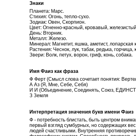
Знаки
Планета: Марс.
Стихия: Огонь, тепло-сухо.
Зодиак: Овен, Скорпион.
Цвет: Огненно-красный, кровавый, железистый
День: Вторник.
Металл: Железо.
Минерал: Магнетит, яшма, аметист, лопарская 
Растения: Чеснок, лук, табак, редька, горчица,
Звери: Волк, петух, ворон, гриф, конь, собака.
Имя Фаиз как фраза
Ф Ферт (Смысл слова сочетает понятия: Вертел
А Аз (Я, Мне, Себе, Себя)
И И (Объединение, Соединять, Союз, ЕДИНСТВ
З Земля
Интерпретация значения букв имени Фаиз
Ф - потребность блистать, быть центром внима
первый взгляд сумбурных, но содержащих вес
людей счастливыми. Внутренняя противоречив