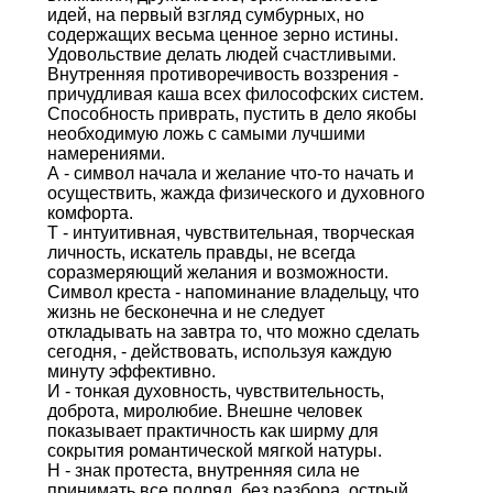
идей, на первый взгляд сумбурных, но
содержащих весьма ценное зерно истины.
Удовольствие делать людей счастливыми.
Внутренняя противоречивость воззрения -
причудливая каша всех философских систем.
Способность приврать, пустить в дело якобы
необходимую ложь с самыми лучшими
намерениями.
А - символ начала и желание что-то начать и
осуществить, жажда физического и духовного
комфорта.
Т - интуитивная, чувствительная, творческая
личность, искатель правды, не всегда
соразмеряющий желания и возможности.
Символ креста - напоминание владельцу, что
жизнь не бесконечна и не следует
откладывать на завтра то, что можно сделать
сегодня, - действовать, используя каждую
минуту эффективно.
И - тонкая духовность, чувствительность,
доброта, миролюбие. Внешне человек
показывает практичность как ширму для
сокрытия романтической мягкой натуры.
Н - знак протеста, внутренняя сила не
принимать все подряд, без разбора, острый