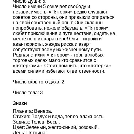
Число Души: 5.
Число имени 5 означает свободу и
независимость. «Пятерки» редко слушают
советов со стороны, они привыкли опираться
на свой собственный опыт. Они склонны
попробовать, нежели обдумать. «Пятерки»
любят приключения и путешествия, сидеть на
месте не в их характере! Они – игроки и
авантюристы, жажда риска и азарт
сопутствуют всему их жизненному пути.
Родная стихия «пятерок» - торг, в любых
торговых делах мало кто сравнится с
«пятерками». Стоит помнить, что «пятерки»
всеми силами избегают ответственности.
Число скрытого духа: 2
Число тела: 3
Знаки
Планета: Венера.
Стихия: Воздух и вода, тепло-влажность.
Зодиак: Телец, Весы.
Цвет: Зеленый, желто-синий, розовый.
День: Пятница.