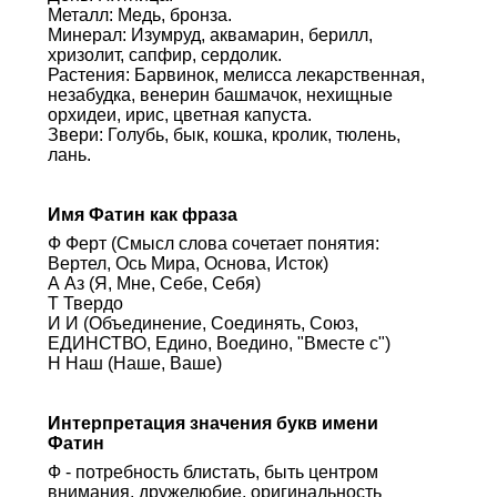
Металл: Медь, бронза.
Минерал: Изумруд, аквамарин, берилл,
хризолит, сапфир, сердолик.
Растения: Барвинок, мелисса лекарственная,
незабудка, венерин башмачок, нехищные
орхидеи, ирис, цветная капуста.
Звери: Голубь, бык, кошка, кролик, тюлень,
лань.
Имя Фатин как фраза
Ф Ферт (Смысл слова сочетает понятия:
Вертел, Ось Мира, Основа, Исток)
А Аз (Я, Мне, Себе, Себя)
Т Твердо
И И (Объединение, Соединять, Союз,
ЕДИНСТВО, Едино, Воедино, "Вместе с")
Н Наш (Наше, Ваше)
Интерпретация значения букв имени
Фатин
Ф - потребность блистать, быть центром
внимания, дружелюбие, оригинальность