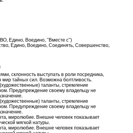
ь.
О, Едино, Воедино, "Вместе с")
нство, Едино, Воедино, Соединять, Совершенство,
й
ями, склонность выступать в роли посредника,
 мир тайных сил. Возможна болтливость.
е (художественные) таланты, стремление
ром. Предупреждение своему владельцу не
азначение.
е (художественные) таланты, стремление
ром. Предупреждение своему владельцу не
азначение.
рота, миролюбие. Внешне человек показывает
ческой мягкой натуры.
рота, миролюбие. Внешне человек показывает