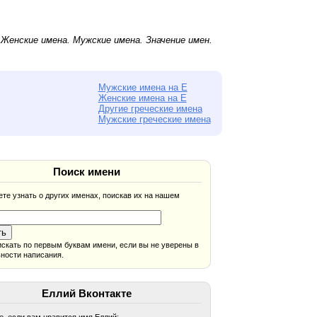
.
Женские имена
.
Мужские имена
. Значение имен.
Мужские имена на Е
Женские имена на Е
Другие греческие имена
Мужские греческие имена
Поиск имени
те узнать о других именах, поискав их на нашем
скать по первым буквам имени, если вы не уверены в
ности написания.
Еллий Вконтакте
, если вам нравится имя Еллий: