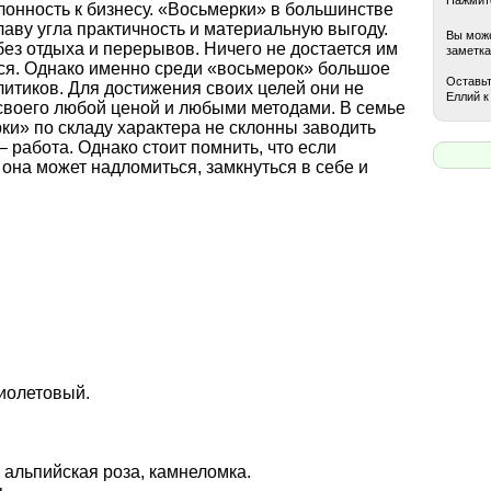
лонность к бизнесу. «Восьмерки» в большинстве
лаву угла практичность и материальную выгоду.
Вы може
ез отдыха и перерывов. Ничего не достается им
заметка
ться. Однако именно среди «восьмерок» большое
Оставьт
итиков. Для достижения своих целей они не
Еллий к
своего любой ценой и любыми методами. В семье
ки» по складу характера не склонны заводить
– работа. Однако стоит помнить, что если
 она может надломиться, замкнуться в себе и
иолетовый.
 альпийская роза, камнеломка.