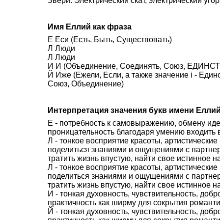
Звери: Электрический скат, электрический угор
Имя Еллий как фраза
Е Еси (Есть, Быть, Существовать)
Л Люди
Л Люди
И И (Объединение, Соединять, Союз, ЕДИНСТВ
Й Иже (Ежели, Если, а также значение i - Еди
Союз, Объединение)
Интерпретация значения букв имени Елли
Е - потребность к самовыражению, обмену иде
проницательность благодаря умению входить в
Л - тонкое восприятие красоты, артистически
поделиться знаниями и ощущениями с партне
тратить жизнь впустую, найти свое истинное н
Л - тонкое восприятие красоты, артистически
поделиться знаниями и ощущениями с партне
тратить жизнь впустую, найти свое истинное н
И - тонкая духовность, чувствительность, доб
практичность как ширму для сокрытия романти
Й - тонкая духовность, чувствительность, доб