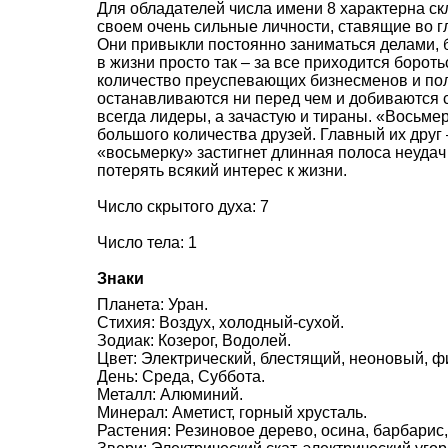
Для обладателей числа имени 8 характерна ск
своем очень сильные личности, ставящие во г
Они привыкли постоянно заниматься делами, б
в жизни просто так – за все приходится боро
количество преуспевающих бизнесменов и пол
останавливаются ни перед чем и добиваются 
всегда лидеры, а зачастую и тираны. «Восьмер
большого количества друзей. Главный их друг 
«восьмерку» застигнет длинная полоса неудач
потерять всякий интерес к жизни.
Число скрытого духа: 7
Число тела: 1
Знаки
Планета: Уран.
Стихия: Воздух, холодный-сухой.
Зодиак: Козерог, Водолей.
Цвет: Электрический, блестящий, неоновый, ф
День: Среда, Суббота.
Металл: Алюминий.
Минерал: Аметист, горный хрусталь.
Растения: Резиновое дерево, осина, барбарис,