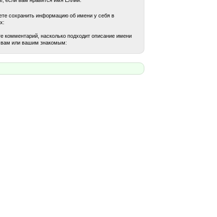
те сохранить информацию об имени у себя в
х:
е комментарий, насколько подходит описание имени
 вам или вашим знакомым: