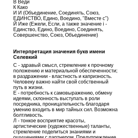
В Веди
К Како
И И (Объединение, Соединять, Союз,
ЕДИНСТВО, Едино, Воедино, "Вместе с")
Й Иже (Ежели, Если, а также значение i -
Единство, Едино, Воедино, Соединять,
Совершенство, Союз, Объединение)
Интерпретация значения букв имени
Селевкий
С - здравый смысл, стремление к прочному
положению и материальной обеспеченности;
в раздражении - властность и капризность.
Человеку важно найти свой собственный
путь в жизни.
Е - потребность к самовыражению, обмену
идеями, склонность выступать в роли
посредника, проницательность благодаря
умению входить в мир тайных сил. Возможна
болтливость.
Л - тонкое восприятие красоты,
артистические (художественные) таланты,
стремление поделиться знаниями и
ощущениями с партнером. Предупреждение