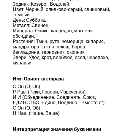
Зодиак: Козерог, Водолей.
Цвет: Черный, оливково-серый, свинцовый,
темный.
День: Суббота.
Металл: Свинец.
Минерал: Оникс, халцедон, магнетит,
обсидиан.
Растения: Тмин, рута, чемерица, кипарис,
мандрагора, сосна, плющ, борец,
белладонна, терновник, окопник.
Звери: Удод, крот, верблюд, осел, черепаха,
муравьи.
Имя Орион как фраза
О Он (О, Об)
Р Рцы (Реки, Говори, Изречения)
И И (Объединение, Соединять, Союз,
ЕДИНСТВО, Едино, Воедино, "Вместе с")
О Он (О, Об)
Н Наш (Наше, Ваше)
Интерпретация значения букв имени