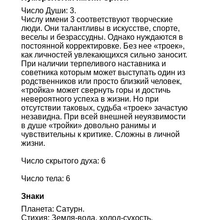
Число Души: 3.
Числу имени 3 соответствуют творческие
люди. Они талантливы в искусстве, спорте,
веселы и безрассудны. Однако нуждаются в
постоянной корректировке. Без нее «троек»,
как личностей увлекающихся сильно заносит.
При наличии терпеливого наставника и
советника которым может выступать один из
родственников или просто близкий человек,
«тройка» может свернуть горы и достичь
невероятного успеха в жизни. Но при
отсутствии таковых, судьба «троек» зачастую
незавидна. При всей внешней неуязвимости
в душе «тройки» довольно ранимы и
чувствительны к критике. Сложны в личной
жизни.
Число скрытого духа: 6
Число тела: 6
Знаки
Планета: Сатурн.
Стихия: Земля-вода, холод-сухость.