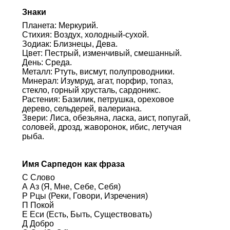
Знаки
Планета: Меркурий.
Стихия: Воздух, холодный-сухой.
Зодиак: Близнецы, Дева.
Цвет: Пестрый, изменчивый, смешанный.
День: Среда.
Металл: Ртуть, висмут, полупроводники.
Минерал: Изумруд, агат, порфир, топаз,
стекло, горный хрусталь, сардоникс.
Растения: Базилик, петрушка, ореховое
дерево, сельдерей, валериана.
Звери: Лиса, обезьяна, ласка, аист, попугай,
соловей, дрозд, жаворонок, ибис, летучая
рыба.
Имя Сарпедон как фраза
С Слово
А Аз (Я, Мне, Себе, Себя)
Р Рцы (Реки, Говори, Изречения)
П Покой
Е Еси (Есть, Быть, Существовать)
Д Добро