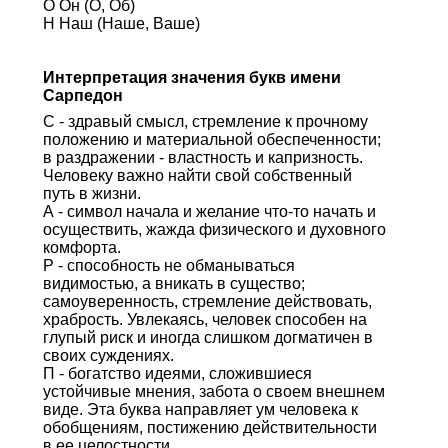
О Он (О, Об)
Н Наш (Наше, Ваше)
Интерпретация значения букв имени
Сарпедон
С - здравый смысл, стремление к прочному
положению и материальной обеспеченности;
в раздражении - властность и капризность.
Человеку важно найти свой собственный
путь в жизни.
А - символ начала и желание что-то начать и
осуществить, жажда физического и духовного
комфорта.
Р - способность не обманываться
видимостью, а вникать в существо;
самоуверенность, стремление действовать,
храбрость. Увлекаясь, человек способен на
глупый риск и иногда слишком догматичен в
своих суждениях.
П - богатство идеями, сложившиеся
устойчивые мнения, забота о своем внешнем
виде. Эта буква направляет ум человека к
обобщениям, постижению действительности
в ее целостности.