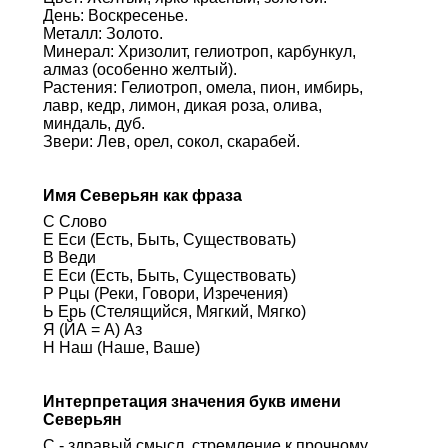
День: Воскресенье.
Металл: Золото.
Минерал: Хризолит, гелиотроп, карбункул,
алмаз (особенно желтый).
Растения: Гелиотроп, омела, пион, имбирь,
лавр, кедр, лимон, дикая роза, олива,
миндаль, дуб.
Звери: Лев, орел, сокол, скарабей.
Имя Северьян как фраза
С Слово
Е Еси (Есть, Быть, Существовать)
В Веди
Е Еси (Есть, Быть, Существовать)
Р Рцы (Реки, Говори, Изречения)
Ь Ерь (Стелящийся, Мягкий, Мягко)
Я (ЙА = А) Аз
Н Наш (Наше, Ваше)
Интерпретация значения букв имени
Северьян
С - здравый смысл, стремление к прочному