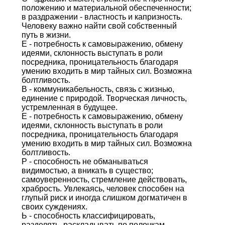
положению и материальной обеспеченности;
в раздражении - властность и капризность.
Человеку важно найти свой собственный
путь в жизни.
Е - потребность к самовыражению, обмену
идеями, склонность выступать в роли
посредника, проницательность благодаря
умению входить в мир тайных сил. Возможна
болтливость.
В - коммуникабельность, связь с жизнью,
единение с природой. Творческая личность,
устремленная в будущее.
Е - потребность к самовыражению, обмену
идеями, склонность выступать в роли
посредника, проницательность благодаря
умению входить в мир тайных сил. Возможна
болтливость.
Р - способность не обманываться
видимостью, а вникать в существо;
самоуверенность, стремление действовать,
храбрость. Увлекаясь, человек способен на
глупый риск и иногда слишком догматичен в
своих суждениях.
Ь - способность классифицировать,
разделять, раскладывать по полочкам.