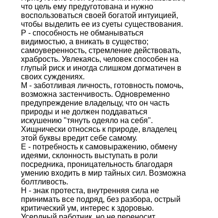
что цель ему предуготована и нужно
воспользоваться своей богатой интуицией,
чтобы выделить ее из суеты существования.
Р - способность не обманываться
видимостью, а вникать в существо;
самоуверенность, стремление действовать,
храбрость. Увлекаясь, человек способен на
глупый риск и иногда слишком догматичен в
своих суждениях.
М - заботливая личность, готовность помочь,
возможна застенчивость. Одновременно
предупреждение владельцу, что он часть
природы и не должен поддаваться
искушению "тянуть одеяло на себя".
Хищнически относясь к природе, владелец
этой буквы вредит себе самому.
Е - потребность к самовыражению, обмену
идеями, склонность выступать в роли
посредника, проницательность благодаря
умению входить в мир тайных сил. Возможна
болтливость.
Н - знак протеста, внутренняя сила не
принимать все подряд, без разбора, острый
критический ум, интерес к здоровью.
Усердный работник, но не переносит