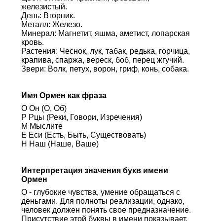
железистый.
День: Вторник.
Металл: Железо.
Минерал: Магнетит, яшма, аметист, лопарская
кровь.
Растения: Чеснок, лук, табак, редька, горчица,
крапива, спаржа, вереск, боб, перец жгучий.
Звери: Волк, петух, ворон, гриф, конь, собака.
Имя Ормен как фраза
О Он (О, Об)
Р Рцы (Реки, Говори, Изречения)
М Мыслите
Е Еси (Есть, Быть, Существовать)
Н Наш (Наше, Ваше)
Интерпретация значения букв имени
Ормен
О - глубокие чувства, умение обращаться с
деньгами. Для полноты реализации, однако,
человек должен понять свое предназначение.
Присутствие этой буквы в имени показывает,